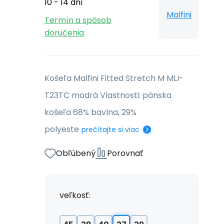
10 - 14 dní
Malfini
Termín a spôsob
doručenia
Košeľa Malfini Fitted Stretch M MLI-
T23TC modrá Vlastnosti: pánska
košeľa 68% bavlna, 29%
polyeste
prečítajte si viac
Obľúbený
Porovnať
veľkosť: