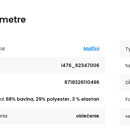
metre
ca:
Malfini
T
i476_62347006
fa
8718326110496
Dĺ
al:
68% bavlna, 29% polyester, 3 % elastan
Fa
ria:
oblečenie
ve