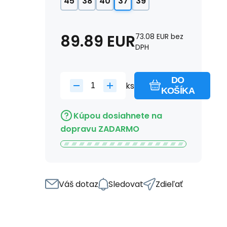
45
38
40
37
39
89.89
EUR
73.08
EUR
bez
DPH
DO
ks
KOŠÍKA
Kúpou dosiahnete na
dopravu ZADARMO
Váš dotaz
Sledovat
Zdieľať