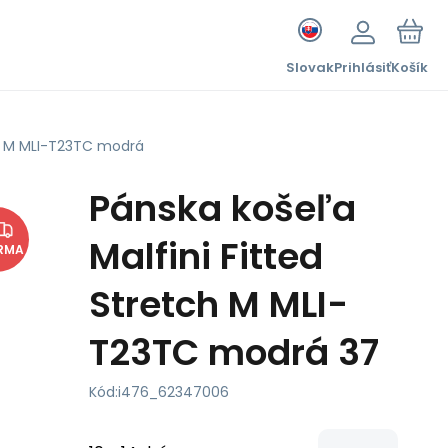
Slovak
Prihlásiť
Košík
ch M MLI-T23TC modrá
Pánska košeľa
Malfini Fitted
RMA
Stretch M MLI-
T23TC modrá 37
Kód:
i476_62347006