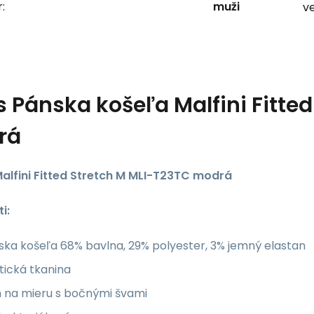
:
muži
ve
s
Pánska košeľa Malfini Fitte
rá
alfini Fitted Stretch M MLI-T23TC modrá
i:
ka košeľa 68% bavlna, 29% polyester, 3% jemný elastan
tická tkanina
h na mieru s bočnými švami