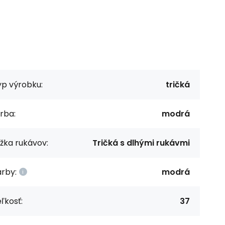
yp výrobku:
tričká
rba:
modrá
žka rukávov:
Tričká s dlhými rukávmi
rby:
modrá
ľkosť:
37