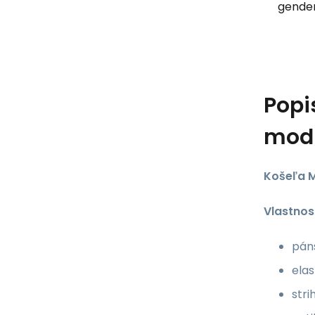
gender
Popi
mod
Košeľa M
Vlastnost
páns
elas
stri