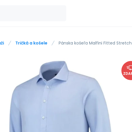
ži
Tričká a košele
Pánska košeľa Malfini Fitted Stret
ZDA