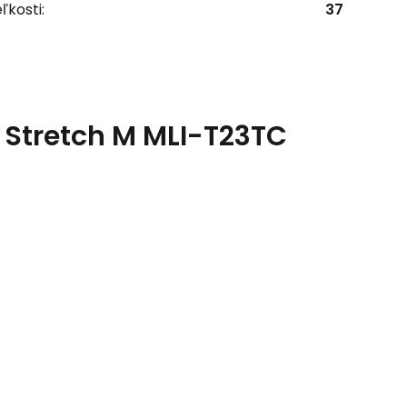
ľkosti:
37
d Stretch M MLI-T23TC