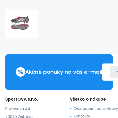
Topánky
adidas
Predator
League
FT
SG
KI6295
%
Akčné ponuky na váš e-mail
P
SportOVA s.r.o.
Všetko o nákupe
Odstoupení od smlouvy
Pavlovova 44
Kontakty
70030 Ostrava