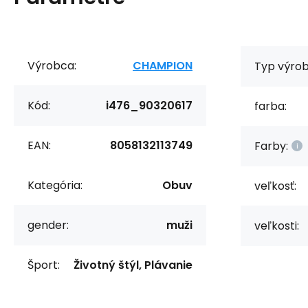
Výrobca:
CHAMPION
Typ výrob
Kód:
i476_90320617
farba:
EAN:
8058132113749
Farby:
Kategória:
Obuv
veľkosť:
gender:
muži
veľkosti:
Šport:
Životný štýl, Plávanie