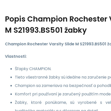
Popis
Champion Rochester V
M S21993.BS501 žabky
Champion Rochester Varsity Slide M S21993.BS501 ž
Vlastnosti:
Šľapky CHAMPION.
Tieto všestranné žabky sú ideálne na zaručenie p
Champion sa zameriava na bezpečnosť a pohodli
Komfort pri používaní je zaručený použitím moder
Žabky, ktoré ponúkame, sú vyrobené s veľk
kvalitného materiálu a s dôrazom na detail.