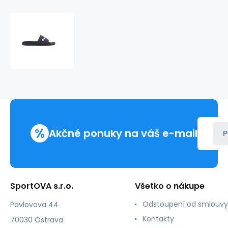
Champion
Rochester
Varsity
Slide
M
S21993.BS501
žabky
%
Akčné ponuky na váš e-mail
P
SportOVA s.r.o.
Všetko o nákupe
Odstoupení od smlouvy
Pavlovova 44
Kontakty
70030 Ostrava