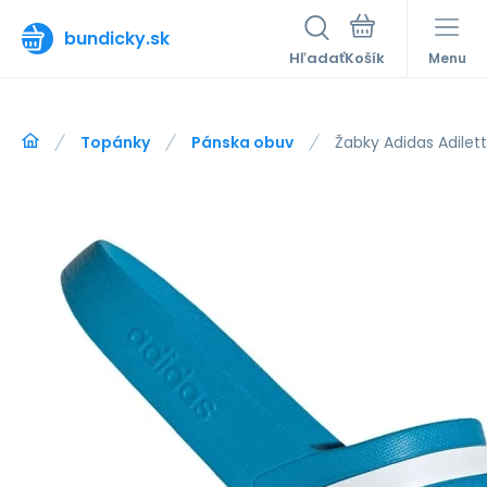
bundicky.sk
Hľadať
Menu
Topánky
Pánska obuv
Žabky Adidas Adile