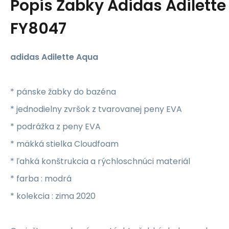
Popis
Žabky Adidas Adilett
FY8047
adidas Adilette Aqua
* pánske žabky do bazéna
* jednodielny zvršok z tvarovanej peny EVA
* podrážka z peny EVA
* mäkká stielka Cloudfoam
* ľahká konštrukcia a rýchloschnúci materiál
* farba : modrá
* kolekcia : zima 2020