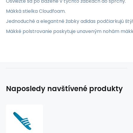
Osviežte sa po bazéne v týchto žabkách do sprchy.
Mäkká stielka Cloudfoam.
Jednoduché a elegantné žabky adidas podčiarkujú štýl
Mäkké polstrovanie poskytuje unaveným nohám mäkké
Naposledy navštívené produkty
Žabky
Adidas
Adilette
Aqua