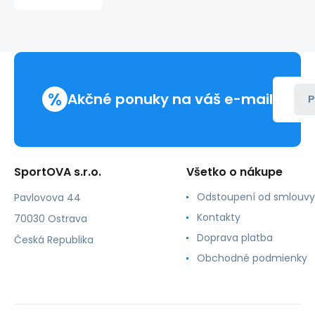
M
FY8047
%
Akčné ponuky na váš e-mail
P
SportOVA s.r.o.
Všetko o nákupe
Odstoupení od smlouvy
Pavlovova 44
Kontakty
70030 Ostrava
Doprava platba
Česká Republika
Obchodné podmienky