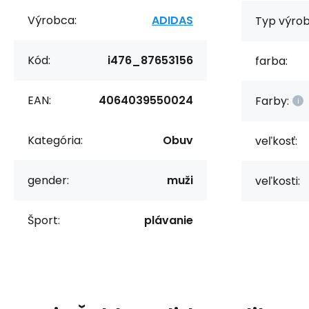
Výrobca:
ADIDAS
Typ výrob
Kód:
i476_87653156
farba:
EAN:
4064039550024
Farby:
Kategória:
Obuv
veľkosť:
gender:
muži
veľkosti:
Šport:
plávanie