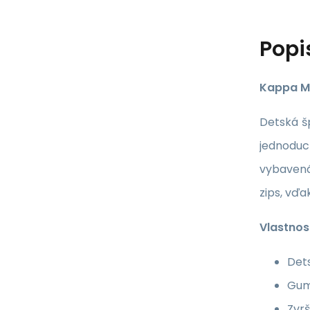
Popi
Kappa Ma
Detská š
jednoduc
vybavená
zips, vďa
Vlastnost
Det
Gum
Zvrš