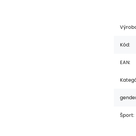
Výrob
Kód:
EAN:
Kategó
gender
Šport: