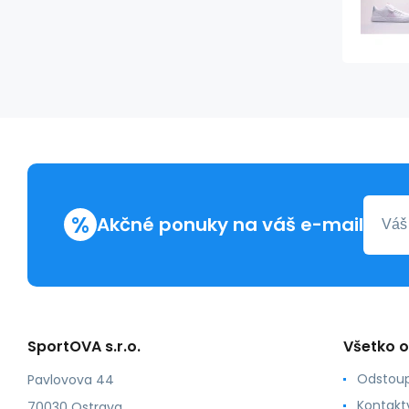
%
Akčné ponuky na váš e-mail
SportOVA s.r.o.
Všetko 
Odstoup
Pavlovova 44
Kontakt
70030 Ostrava