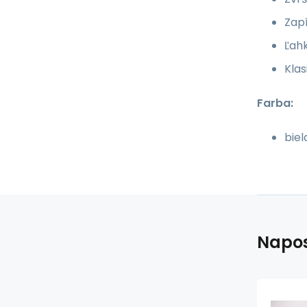
Zapí
Ľah
Klas
Farba:
biel
Napos