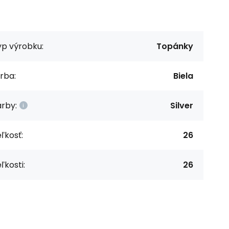
yp výrobku:
Topánky
rba:
Biela
rby:
Silver
ľkosť:
26
ľkosti:
26