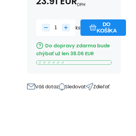
23.91
EUR
DPH
DO
ks
KOŠÍKA
Do dopravy zdarma bude
chýbať už len
38.06
EUR
Váš dotaz
Sledovat
Zdieľať