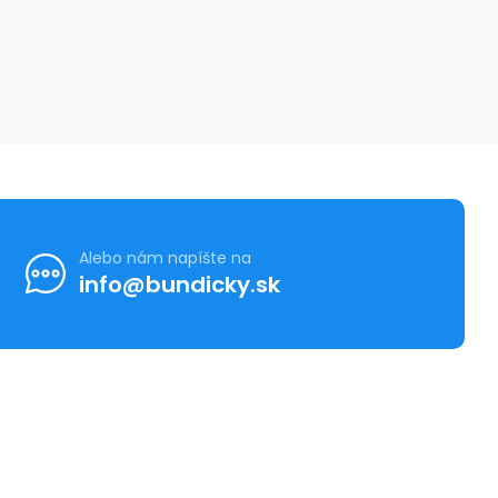
Alebo nám napíšte na
info@bundicky.sk