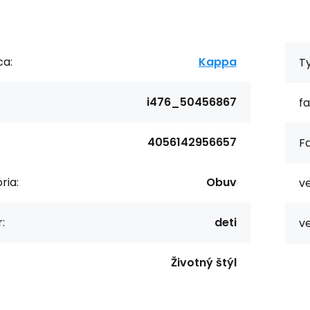
ca:
Kappa
T
i476_50456867
fa
4056142956657
Fa
ria:
Obuv
ve
:
deti
ve
Životný štýl