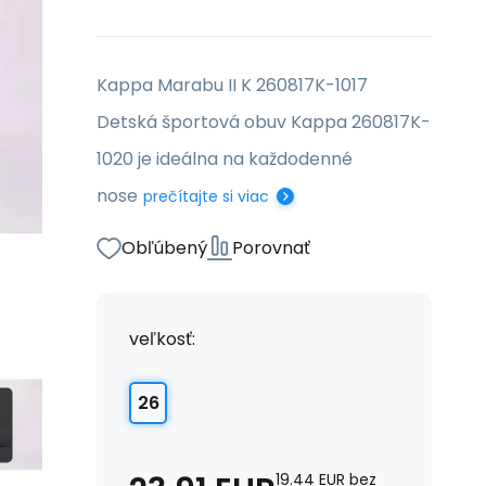
Kappa Marabu II K 260817K-1017
Detská športová obuv Kappa 260817K-
1020 je ideálna na každodenné
nose
prečítajte si viac
Obľúbený
Porovnať
veľkosť:
26
19.44
EUR
bez