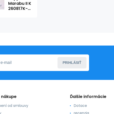
Marabu II K
260817K-
1017
PRIHLÁSIŤ
o nákupe
Ďalšie informácie
ení od smlouvy
Dotace
y
recenzia