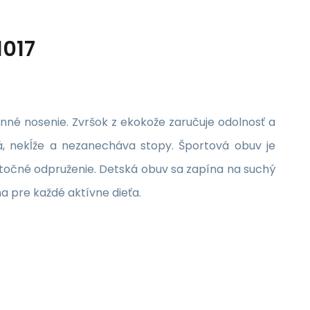
1017
né nosenie. Zvršok z ekokože zaručuje odolnosť a
vá, nekĺže a nezanecháva stopy. Športová obuv je
atočné odpruženie. Detská obuv sa zapína na suchý
a pre každé aktívne dieťa.