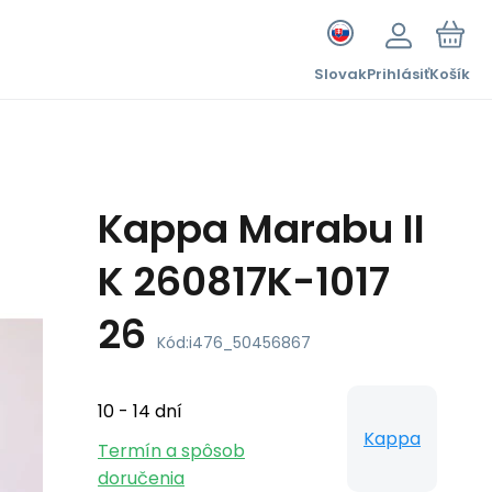
Slovak
Prihlásiť
Košík
Kappa Marabu II
K 260817K-1017
26
Kód:
i476_50456867
10 - 14 dní
Kappa
Termín a spôsob
doručenia