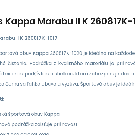
s
Kappa Marabu II K 260817K-
rabu II K 260817K-1017
portová obuv Kappa 260817K-1020 je ideálna na každoden
hé čistenie. Podrážka z kvalitného materiálu je priľna
 textilnou podšívkou a stielkou, ktorá zabezpečuje dost
ka čomu sa ľahko obúva a vyzúva. Športová obuv je ideáln
i:
ská športová obuv Kappa
ová podrážka zaisťuje priľnavosť
ok z ekologickej kože