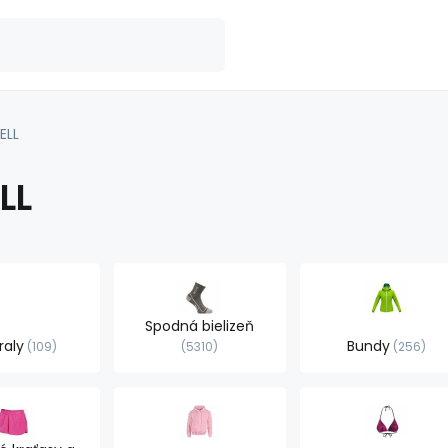
ELL
LL
Spodná bielizeň
raly
Bundy
109
5310
256