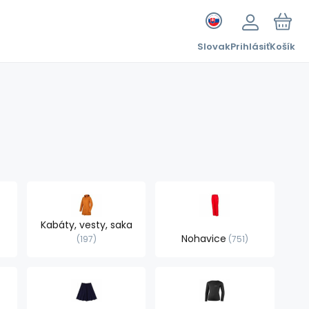
Slovak
Prihlásiť
Košík
Kabáty, vesty, saka
Nohavice
197
751