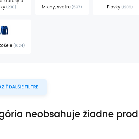
 kraťasy a
tky
Mikiny, svetre
Plavky
238
597
1206
košele
1624
ZIŤ ĎALŠIE FILTRE
gória neobsahuje žiadne prod