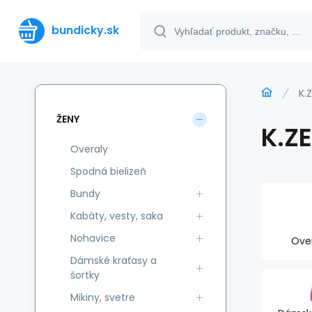
bundicky.sk
K.Z
ŽENY
K.ZE
Overaly
Spodná bielizeň
Bundy
Kabáty, vesty, saka
Nohavice
Ove
Dámské kraťasy a
šortky
Mikiny, svetre