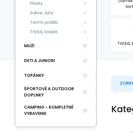
Dámské
Plavky
šor
Sukne, šaty
Termo prádlo
Tričká, košele
Tričká, 
MUŽI
DETI A JUNIORI
TOPÁNKY
ZOBRA
ŠPORTOVÉ A OUTDOOR
DOPLNKY
Kate
CAMPING - KOMPLETNÉ
VYBAVENIE