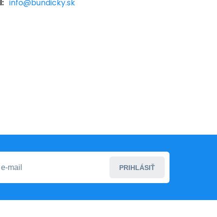
:
info@bundicky.sk
PRIHLÁSIŤ