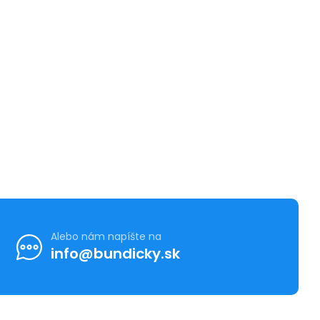
Alebo nám napíšte na
info@bundicky.sk