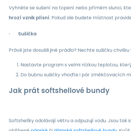
Vyhněte se sušení na topení nebo přímém slunci, kte
hrozí vznik plísní
. Pokud ale budete místnost pravide
· Sušička
Právě jste dosušili jiné prádlo? Nechte sušičku chvil
Nastavte program s velmi nízkou teplotou, kter
Do bubnu sušičky vhoďte i pár změkčovacích mí
Jak prát softshellové bundy
Softshellky odolávají větru a odpuzují vodu. Jsou tak 
oblíbené
pánské
či
dámské softshellové bundy
. Kvůl