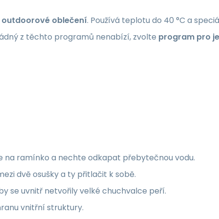
 outdoorové oblečení
. Používá teplotu do 40 °C a speci
žádný z těchto programů nenabízí, zvolte
program pro j
ste na ramínko a nechte odkapat přebytečnou vodu.
ezi dvě osušky a ty přitlačit k sobě.
y se uvnitř netvořily velké chuchvalce peří.
anu vnitřní struktury.