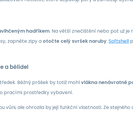
 navlhčeným hadříkem
. Na větší znečištění nebo pot už je
sy, zapněte zipy a
otočte celý svršek naruby
.
Softshell
p
 a bělidel
tředek. Běžný prášek by totiž mohl
vlákna nenávratně p
o pracími prostředky vybavení.
 vůni, ale ohrozila by její funkční vlastnosti. Ze stejné