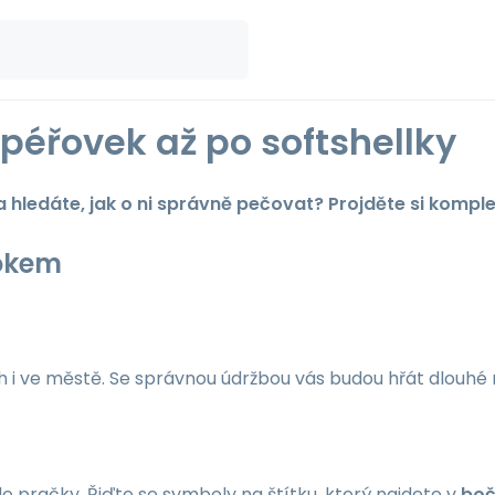
péřovek až po softshellky
 a hledáte, jak o ni správně pečovat? Projděte si komp
rokem
ch i ve městě. Se správnou údržbou vás budou hřát dlouhé 
do pračky. Řiďte se symboly na štítku, který najdete v
boč