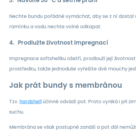
3. Navolte 30 °C a šetrné praní
Nechte bundu pořádně vymáchat, aby se z ní dostal vš
ramínku a vodu nechte volně odkapat.
4. Prodlužte životnost impregnací
Impregnace softshellku ošetří, prodlouží její životno
prostředku, takže jednoduše vyřešíte dvě mouchy jed
Jak prát bundy s membránou
Tzv.
hardshell
účinně odvádí pot. Proto vyniká i při zi
suchu.
Membrána se však postupně zanáší a pot dál nemůže o