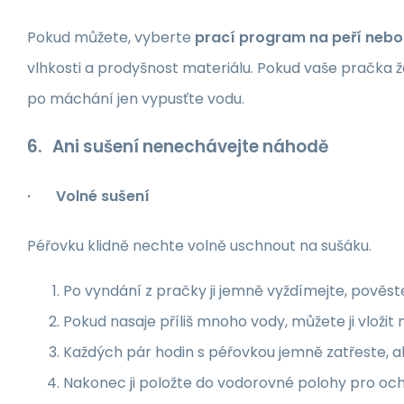
Pokud můžete, vyberte
prací program na peří nebo
vlhkosti a prodyšnost materiálu. Pokud vaše pračka 
po máchání jen vypusťte vodu.
6. Ani sušení nenechávejte náhodě
· Volné sušení
Péřovku klidně nechte volně uschnout na sušáku.
Po vyndání z pračky ji jemně vyždímejte, pově
Pokud nasaje příliš mnoho vody, můžete ji vložit m
Každých pár hodin s péřovkou jemně zatřeste, ab
Nakonec ji položte do vodorovné polohy pro ochr