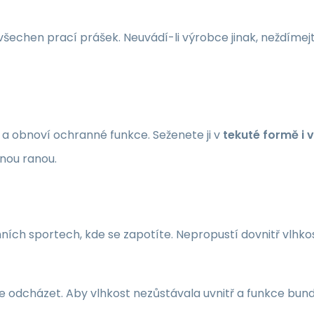
echen prací prášek. Neuvádí-li výrobce jinak, neždímejte 
st a obnoví ochranné funkce. Seženete ji v
tekuté formě i v
nou ranou.
mních sportech, kde se zapotíte. Nepropustí dovnitř vlhkost
dcházet. Aby vlhkost nezůstávala uvnitř a funkce bundy 