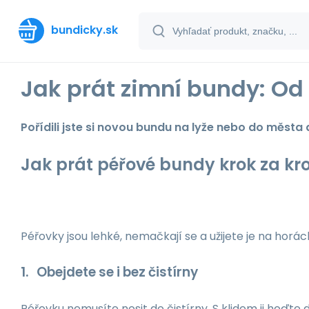
bundicky.sk
Jak prát zimní bundy: Od 
Pořídili jste si novou bundu na lyže nebo do města
Jak prát péřové bundy krok za k
Péřovky jsou lehké, nemačkají se a užijete je na horá
1. Obejdete se i bez čistírny
Péřovku nemusíte nosit do čistírny. S klidem ji hoďte 