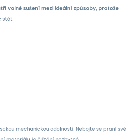
tří volné sušení mezi ideální způsoby, protože
 stát.
sokou mechanickou odolností. Nebojte se praní své
ní materiálu, je čištění nezbytné.