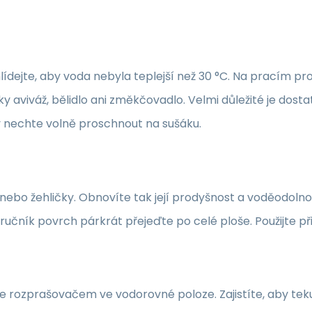
lídejte, aby voda nebyla teplejší než 30 °C. Na pracím 
y aviváž, bělidlo ani změkčovadlo. Velmi důležité je dos
 nechte volně proschnout na sušáku.
bo žehličky. Obnovíte tak její prodyšnost a voděodolnost
 ručník povrch párkrát přejeďte po celé ploše. Použijte p
jte rozprašovačem ve vodorovné poloze. Zajistíte, aby te