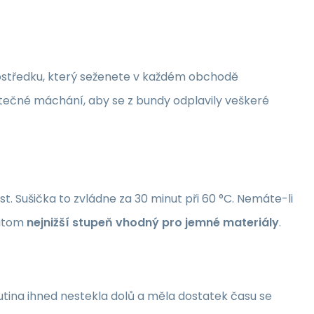
prostředku, který seženete v každém obchodě
tatečné máchání, aby se z bundy odplavily veškeré
. Sušička to zvládne za 30 minut při 60 °C. Nemáte-li
řitom
nejnižší stupeň vhodný pro jemné materiály
.
kutina ihned nestekla dolů a měla dostatek času se