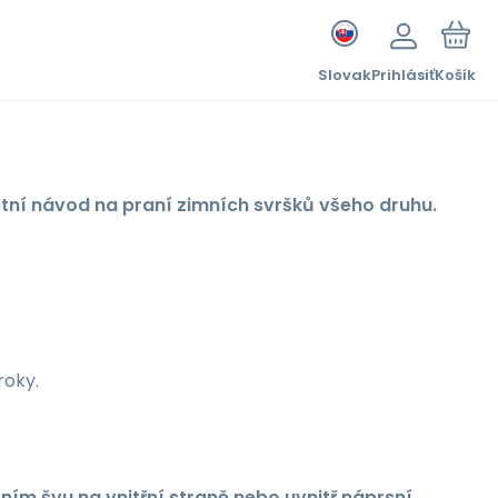
Slovak
Prihlásiť
Košík
letní návod na praní zimních svršků všeho druhu.
roky.
ním švu na vnitřní straně nebo uvnitř náprsní