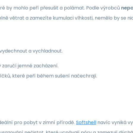
ré by mohlo peří přesušit a polámat. Podle výrobců
nepa
lně větrat a zamezíte kumulaci vlhkosti, nemělo by se nic
ku vydechnout a vychladnout.
ý zaručí jemné zacházení.
čků, které peří během sušení načechrají.
ideální pro pobyt v zimní přírodě.
Softshell
navíc vyniká vy
i usazování nečistot, které ucpávají póry a zamezují dýchá