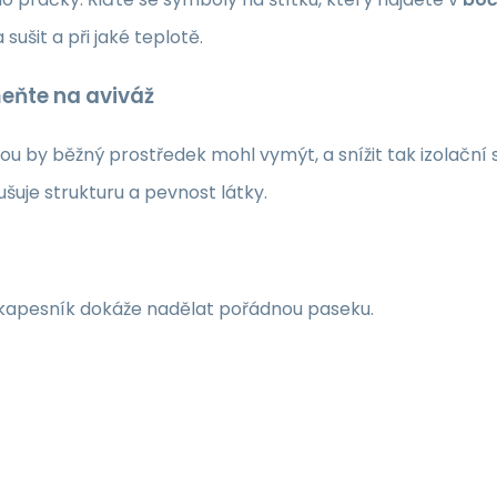
 sušit a při jaké teplotě.
eňte na aviváž
ou by běžný prostředek mohl vymýt, a snížit tak izolační 
ušuje strukturu a pevnost látky.
ý kapesník dokáže nadělat pořádnou paseku.