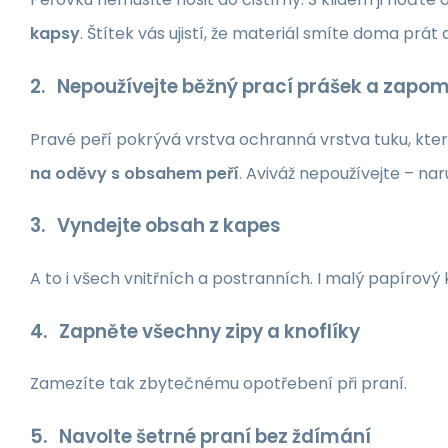
kapsy
. Štítek vás ujistí, že materiál smíte doma prát a
2. Nepoužívejte běžný prací prášek a zapom
Pravé peří pokrývá vrstva ochranná vrstva tuku, kter
na oděvy s obsahem peří
. Aviváž nepoužívejte – nar
3. Vyndejte obsah z kapes
A to i všech vnitřních a postranních. I malý papírov
4. Zapněte všechny zipy a knoflíky
Zamezíte tak zbytečnému opotřebení při praní.
5. Navolte šetrné praní bez ždímání