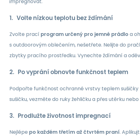
impregnovat.
1. Volte nízkou teplotu bez ždímání
Zvolte prací
program určený pro jemné prádlo
a oh
s outdoorovým oblečením, nešetřete. Nelijte do pračk
zbytky pracího prostředku. Vynechte ždímání a oděv
2. Po vyprání obnovte funkčnost teplem
Podpořte funkčnost ochranné vrstvy teplem sušičky ne
sušičku, vezměte do ruky žehličku a přes utěrku nebo
3. Prodlužte životnost impregnací
Nejlépe
po každém třetím až čtvrtém praní
. Apliku