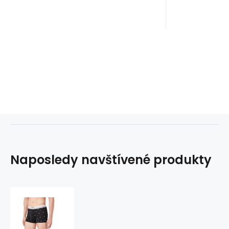
Naposledy navštívené produkty
Pánske
boxerky
50492475-