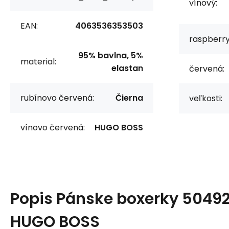
vínový:
EAN:
4063536353503
raspberry
95% bavlna, 5%
material:
elastan
červená:
rubínovo červená:
Čierna
veľkosti:
vínovo červená:
HUGO BOSS
Popis
Pánske boxerky 5049
HUGO BOSS