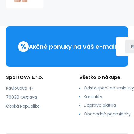
002
-
HUGO
BOSS
%
Akčné ponuky na váš e-mail
P
SportOVA s.r.o.
Všetko o nákupe
Odstoupení od smlouvy
Pavlovova 44
Kontakty
70030 Ostrava
Doprava platba
Česká Republika
Obchodné podmienky