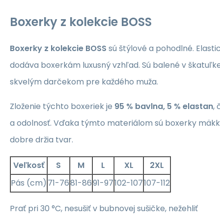
Boxerky z kolekcie BOSS
Boxerky z kolekcie BOSS
sú štýlové a pohodlné. Elast
dodáva boxerkám luxusný vzhľad. Sú balené v škatuľk
skvelým darčekom pre každého muža.
Zloženie týchto boxeriek je
95 % bavlna, 5 % elastan
,
a odolnosť. Vďaka týmto materiálom sú boxerky mäkk
dobre držia tvar.
Veľkosť
S
M
L
XL
2XL
Pás (cm)
71-76
81-86
91-97
102-107
107-112
Prať pri 30 °C, nesušiť v bubnovej sušičke, nežehliť