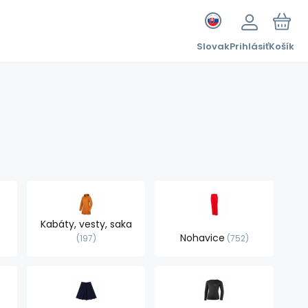
Slovak
Prihlásiť
Košík
Kabáty, vesty, saka
Nohavice
197
752