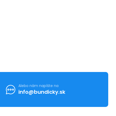
Alebo nám napíšte na
info@bundicky.sk