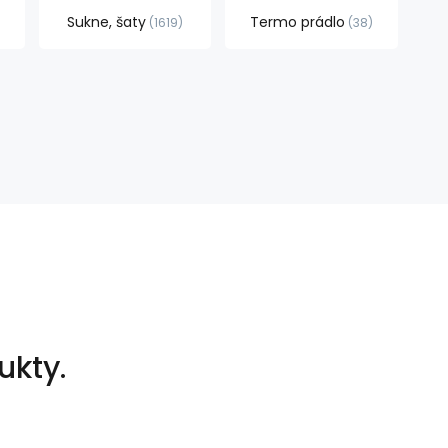
Sukne, šaty
Termo prádlo
1619
38
ukty.