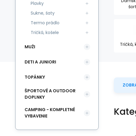
Dámské
Plavky
šor
Sukne, šaty
Termo prádlo
Tričká, košele
Tričká, 
MUŽI
DETI A JUNIORI
TOPÁNKY
ZOBRA
ŠPORTOVÉ A OUTDOOR
DOPLNKY
Kate
CAMPING - KOMPLETNÉ
VYBAVENIE