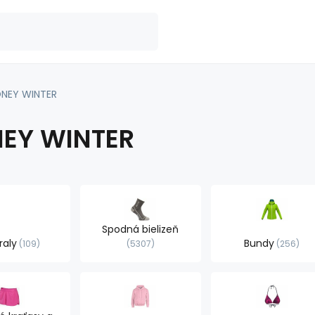
NEY WINTER
EY WINTER
Spodná bielizeň
raly
Bundy
109
5307
256