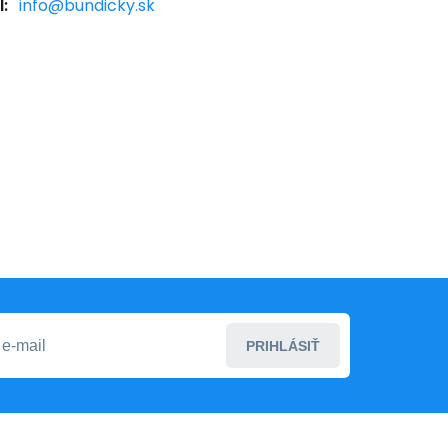
:
info@bundicky.sk
PRIHLÁSIŤ