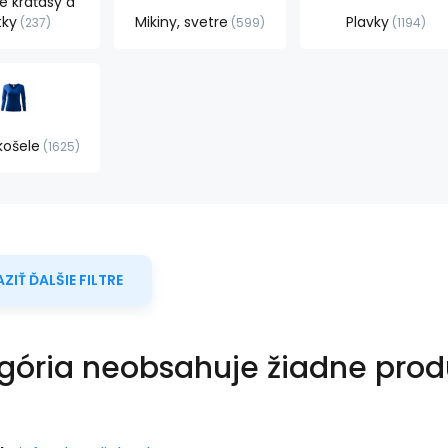
 kraťasy a
tky
Mikiny, svetre
Plavky
237
599
1194
košele
1625
ZIŤ ĎALŠIE FILTRE
gória neobsahuje žiadne prod