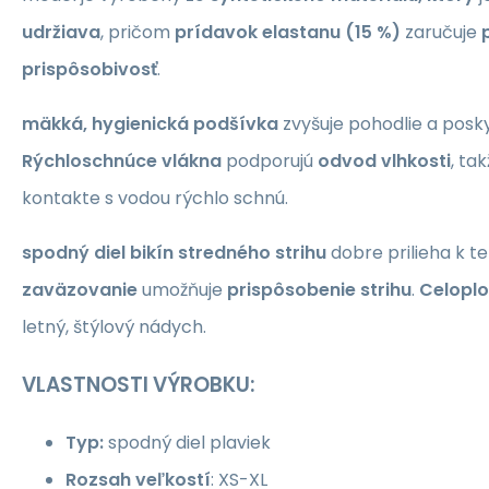
udržiava
, pričom
prídavok elastanu (15 %)
zaručuje
prispôsobivosť
.
mäkká, hygienická podšívka
zvyšuje pohodlie a posk
Rýchloschnúce vlákna
podporujú
odvod vlhkosti
, ta
kontakte s vodou rýchlo schnú.
spodný diel bikín stredného strihu
dobre prilieha k te
zaväzovanie
umožňuje
prispôsobenie strihu
.
Celoplo
letný, štýlový nádych.
VLASTNOSTI VÝROBKU:
Typ:
spodný diel plaviek
Rozsah veľkostí
: XS-XL