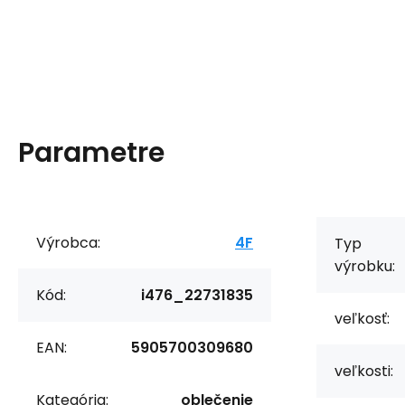
Parametre
Výrobca:
4F
Typ
výrobku:
Kód:
i476_22731835
veľkosť:
EAN:
5905700309680
veľkosti:
Kategória:
oblečenie