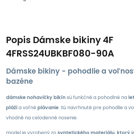
Popis
Dámske bikiny 4F
4FRSS24UBKBF080-90A
Dámske bikiny - pohodlie a voľnosť
bazéne
dámske nohavičky bikín
sú funkčné a pohodlné na
le
pláži
a voľné
plávanie
. Sú navrhnuté pre pohodlie a v
vhodné na celodenné nosenie.
model je vyrobený zo
syntetického materiálu, ktorý
j