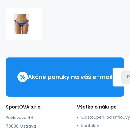
Dámske
bikiny
4F
4FRSS24UBKBF080-
90A
%
Akčné ponuky na váš e-mail
P
SportOVA s.r.o.
Všetko o nákupe
Odstoupení od smlouvy
Pavlovova 44
Kontakty
70030 Ostrava