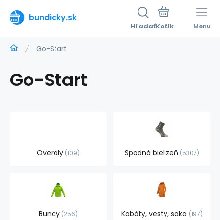
bundicky.sk
Hľadať
Menu
Go-Start
Go-Start
Overaly
Spodná bielizeň
109
5307
Bundy
Kabáty, vesty, saka
256
197