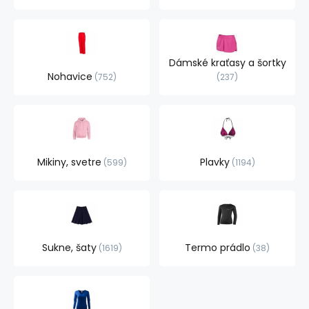
Dámské kraťasy a šortky
Nohavice
752
237
Mikiny, svetre
Plavky
599
1194
Sukne, šaty
Termo prádlo
1619
38