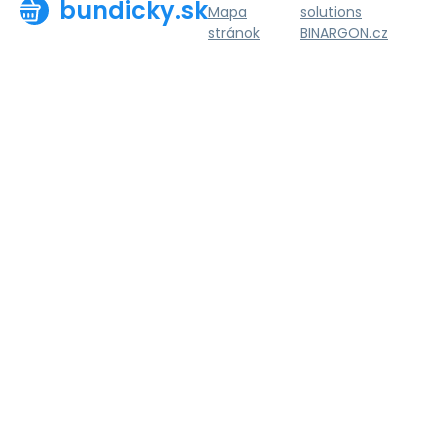
bundicky.sk
Mapa
solutions
stránok
BINARGON.cz