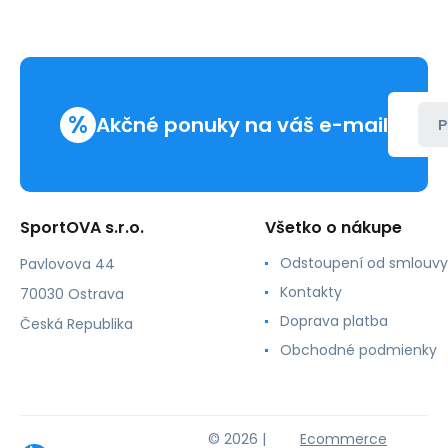
%
Akčné ponuky na váš e-mail
P
SportOVA s.r.o.
Všetko o nákupe
Odstoupení od smlouvy
Pavlovova 44
Kontakty
70030 Ostrava
Doprava platba
Česká Republika
Obchodné podmienky
© 2026 |
Ecommerce