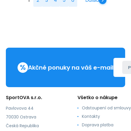
1
2
3
4
5
6
Ďalšia
%
Akčné ponuky na váš e-mail
P
SportOVA s.r.o.
Všetko o nákupe
Odstoupení od smlouvy
Pavlovova 44
Kontakty
70030 Ostrava
Doprava platba
Česká Republika