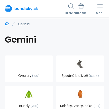
bundicky.sk
Hľadať
Menu
Gemini
Gemini
Overaly
Spodná bielizeň
109
5304
Bundy
Kabáty, vesty, saka
256
197