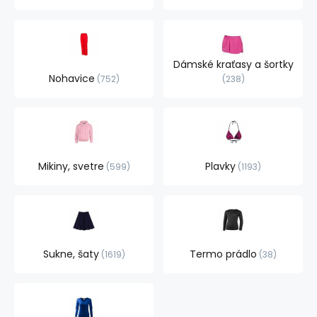
Dámské kraťasy a šortky
Nohavice
752
238
Mikiny, svetre
Plavky
599
1193
Sukne, šaty
Termo prádlo
1619
38