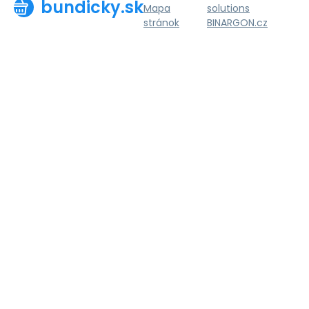
bundicky.sk
Mapa
solutions
stránok
BINARGON.cz