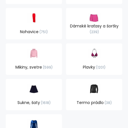
Dámské kraťasy a šortky
Nohavice
751
239
Mikiny, svetre
Plavky
599
1201
Sukne, šaty
Termo prádlo
1618
38