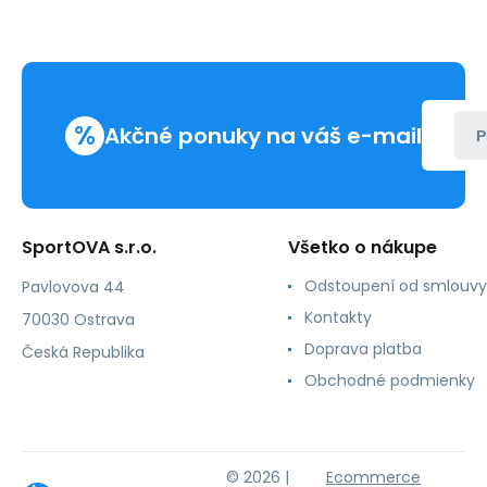
%
Akčné ponuky na váš e-mail
P
SportOVA s.r.o.
Všetko o nákupe
Odstoupení od smlouvy
Pavlovova 44
Kontakty
70030 Ostrava
Doprava platba
Česká Republika
Obchodné podmienky
© 2026 |
Ecommerce