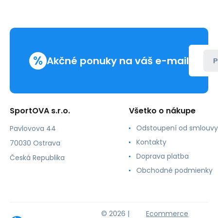
%
Akčné ponuky na váš e-mail
P
SportOVA s.r.o.
Všetko o nákupe
Odstoupení od smlouvy
Pavlovova 44
Kontakty
70030 Ostrava
Doprava platba
Česká Republika
Obchodné podmienky
© 2026 |
Ecommerce