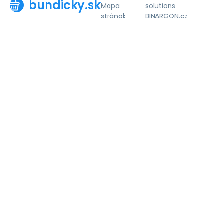
bundicky.sk
Mapa
solutions
stránok
BINARGON.cz