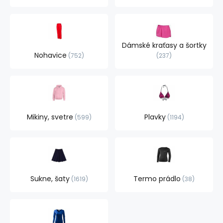
Dámské kraťasy a šortky
Nohavice
752
237
Mikiny, svetre
Plavky
599
1194
Sukne, šaty
Termo prádlo
1619
38