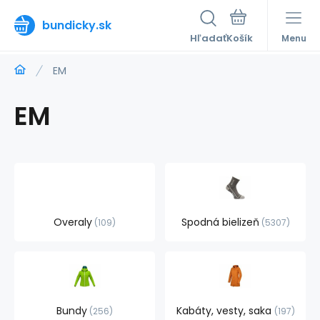
bundicky.sk
Hľadať
Menu
EM
EM
Overaly
Spodná bielizeň
109
5307
Bundy
Kabáty, vesty, saka
256
197