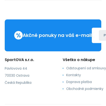
%
Akčné ponuky na váš e-mail
P
SportOVA s.r.o.
Všetko o nákupe
Odstoupení od smlouvy
Pavlovova 44
Kontakty
70030 Ostrava
Doprava platba
Česká Republika
Obchodné podmienky