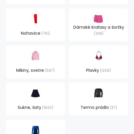
Dámské kraťasy a šortky
Nohavice
751
238
Mikiny, svetre
Plavky
597
1206
Sukne, šaty
Termo prádlo
1620
37