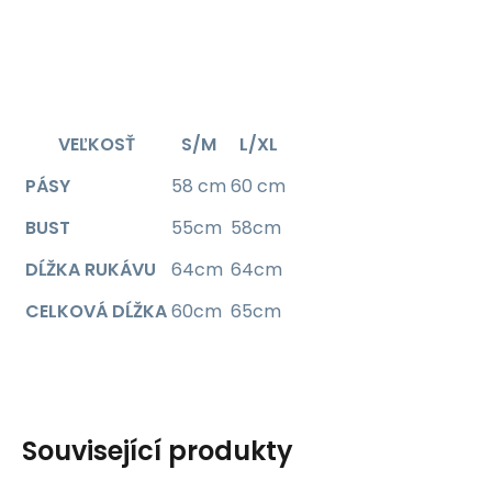
VEĽKOSŤ
S/M
L/XL
PÁSY
58 cm
60 cm
BUST
55cm
58cm
DĹŽKA RUKÁVU
64cm
64cm
CELKOVÁ DĹŽKA
60cm
65cm
Související produkty