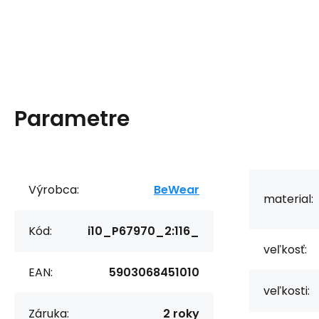
Parametre
Výrobca:
BeWear
material:
Kód:
i10_P67970_2:116_
veľkosť:
EAN:
5903068451010
veľkosti:
Záruka:
2 roky