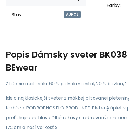
Farby:
Stav:
AUKCE
Popis
Dámsky sveter BK038 
BEwear
Zloženie materiálu: 60 % polyakrylonitril, 20 % bavlna, 2
Ide o najklasickejší sveter z mäkkej plisovanej pleteni
farbách. PODROBNOSTI O PRODUKTE: Pletený úplet s p
preťahuje cez hlavu Dlhé rukávy s rebrovaným lemom
172 cm a nosí veľkosť S