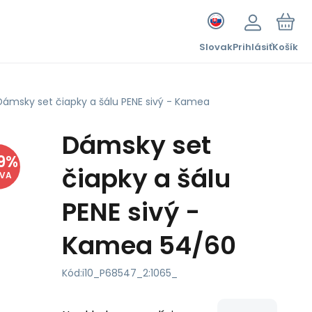
Slovak
Prihlásiť
Košík
Dámsky set čiapky a šálu PENE sivý - Kamea
Dámsky set
9
%
čiapky a šálu
AVA
PENE sivý -
Kamea 54/60
Kód:
i10_P68547_2:1065_