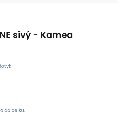
ENE sivý - Kamea
dotyk.
.
á do celku.