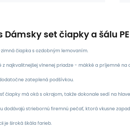
s
Dámsky set čiapky a šálu P
zimná čiapka s ozdobným lemovaním.
z najkvalitnejšej vlnenej priadze - mäkké a príjemné na 
e dodatočne zateplená podšívkou.
ť čiapky má oká s okrajom, takže dokonale sedí na hlave
u dodávajú striebornú firemnú pečať, ktorá vkusne zapad
ii je široká škála farieb.