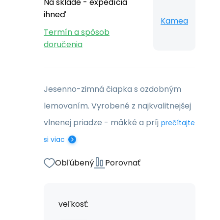
Na sklade - expedícia
ihneď
Kamea
Termín a spôsob
doručenia
Jesenno-zimná čiapka s ozdobným
lemovaním. Vyrobené z najkvalitnejšej
vlnenej priadze - mäkké a príj
prečítajte
si viac
Obľúbený
Porovnať
veľkosť: