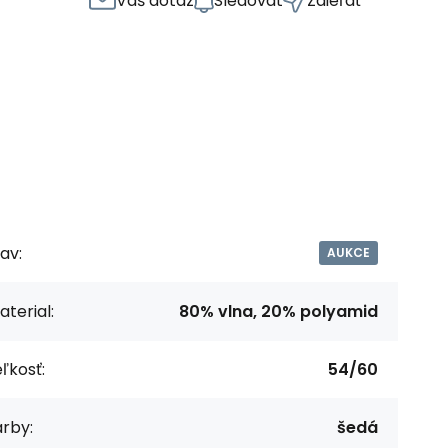
Váš dotaz
Sledovat
Zdieľať
av:
AUKCE
terial:
80% vlna, 20% polyamid
ľkosť:
54/60
rby:
šedá