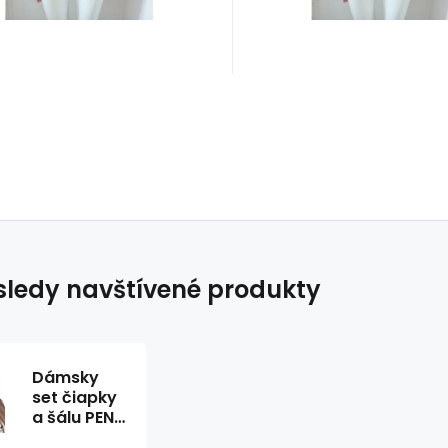
ledy navštívené produkty
Dámsky
set čiapky
a šálu PENE
sivý -