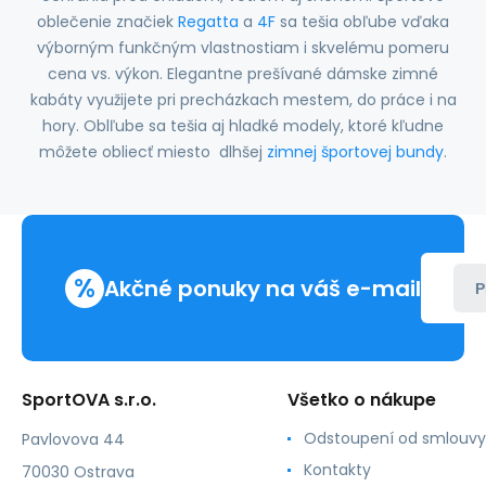
oblečenie značiek
Regatta
a
4F
sa tešia obľube vďaka
výborným funkčným vlastnostiam i skvelému pomeru
cena vs. výkon. Elegantne prešívané dámske zimné
kabáty využijete pri precházkach mestem, do práce i na
hory. Oblľube sa tešia aj hladké modely, ktoré kľudne
môžete obliecť miesto dlhšej
zimnej športovej bundy
.
%
Akčné ponuky na váš e-mail
P
SportOVA s.r.o.
Všetko o nákupe
Odstoupení od smlouvy
Pavlovova 44
Kontakty
70030 Ostrava