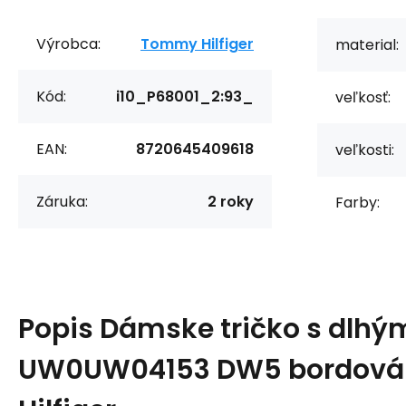
Výrobca:
Tommy Hilfiger
material:
Kód:
i10_P68001_2:93_
veľkosť:
EAN:
8720645409618
veľkosti:
Záruka:
2 roky
Farby:
Popis
Dámske tričko s dlh
UW0UW04153 DW5 bordová