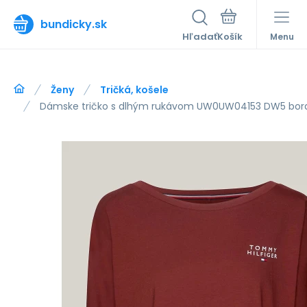
bundicky.sk
Hľadať
Menu
Ženy
Tričká, košele
Dámske tričko s dlhým rukávom UW0UW04153 DW5 bord