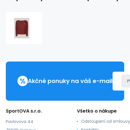
Dámske
tričko
s
dlhým
rukávom
UW0UW04153
DW5
bordová
-
Tommy
%
Hilfiger
Akčné ponuky na váš e-mail
P
SportOVA s.r.o.
Všetko o nákupe
Odstoupení od smlouvy
Pavlovova 44
Kontakty