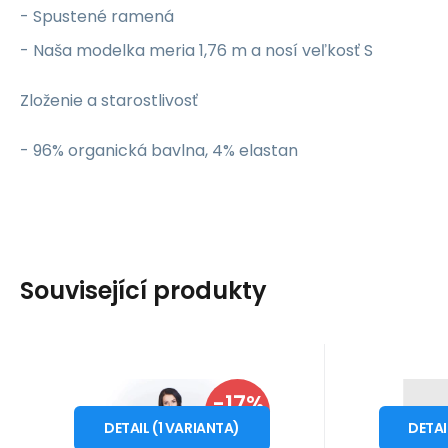
- Spustené ramená
- Naša modelka meria 1,76 m a nosí veľkosť S
Zloženie a starostlivosť
- 96% organická bavlna, 4% elastan
Související produkty
Kód dod.:
Kód:
i10_P28800
1210003224887
Kód dod
Kó
Na sklade - expedícia ihneď
Na sklade
Ptakmoda
-17%
Calvin Klei
47.44
EUR
105.
Z
Dámske šaty M51965
Dá
od
od
57.11
EUR
46
ZĽAVA
vínové - Adika
000Q
DETAIL
(
1
VARIANTA
)
DETA
Šaty z kolekcie jeseň / zima
Dámsky t