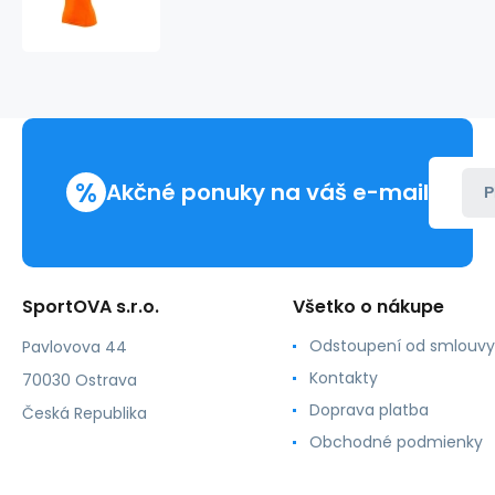
Fantasy
W
MLI-
14091
-
Malfini
%
Akčné ponuky na váš e-mail
P
SportOVA s.r.o.
Všetko o nákupe
Odstoupení od smlouvy
Pavlovova 44
Kontakty
70030 Ostrava
Doprava platba
Česká Republika
Obchodné podmienky