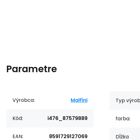
Parametre
Výrobca:
Malfini
Typ výrob
Kód:
i476_87579889
farba:
EAN:
8591729127069
Dĺžka