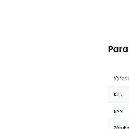
Para
Výrob
Kód:
EAN:
Záruka