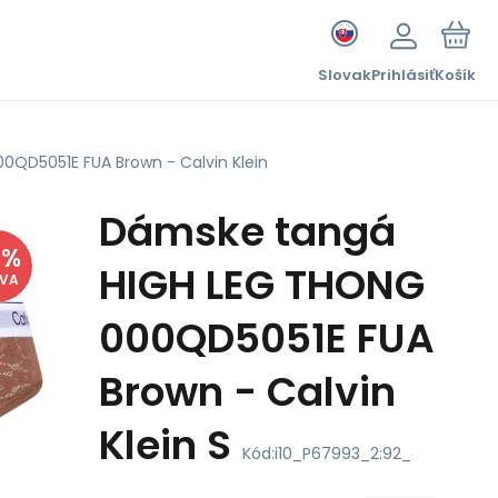
Slovak
Prihlásiť
Košík
QD5051E FUA Brown - Calvin Klein
Dámske tangá
7
%
HIGH LEG THONG
AVA
000QD5051E FUA
Brown - Calvin
Klein S
Kód:
i10_P67993_2:92_