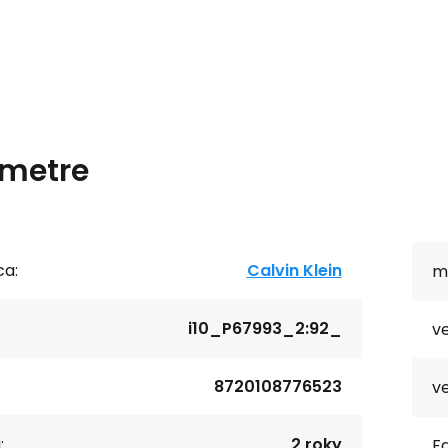
metre
ca:
Calvin Klein
ma
i10_P67993_2:92_
ve
8720108776523
ve
:
2 roky
Fa