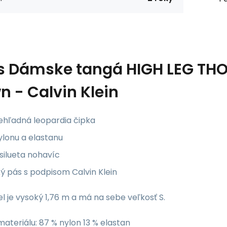
s
Dámske tangá HIGH LEG TH
n - Calvin Klein
iehľadná leopardia čipka
ylonu a elastanu
silueta nohavíc
ký pás s podpisom Calvin Klein
 je vysoký 1,76 m a má na sebe veľkosť S.
materiálu: 87 % nylon 13 % elastan