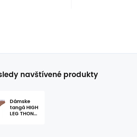
ledy navštívené produkty
Dámske
tangá HIGH
LEG THONG
000QD5051E
FUA Brown
- Calvin