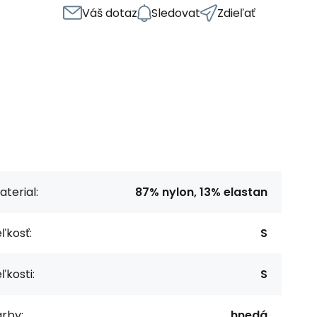
Váš dotaz
Sledovat
Zdieľať
terial:
87% nylon, 13% elastan
ľkosť:
S
ľkosti:
S
rby:
hnedá