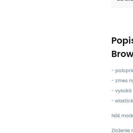
Popi
Brow
- polopr
- zmes n
- vysoká 
- elastic
Náš model
Zloženie 