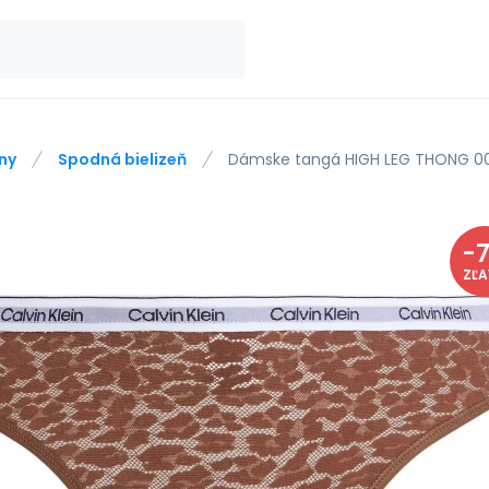
ny
Spodná bielizeň
Dámske tangá HIGH LEG THONG 000
-
ZĽ