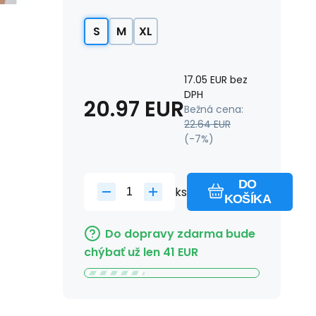
S
M
XL
17.05
EUR
bez
DPH
20.97
EUR
Bežná cena:
22.64
EUR
(-
7
%)
DO
ks
KOŠÍKA
Do dopravy zdarma bude
chýbať už len
41
EUR