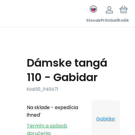
Slovak
Prihlásiť
Košík
Dámske tangá
110 - Gabidar
Kód:
i10_P40471
Na sklade - expedícia
ihneď
Gabidar
Termín a spôsob
doručenia