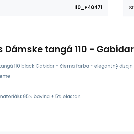
i10_P40471
St
s
Dámske tangá 110 - Gabidar
angá 110 black Gabidar - čierna farba - elegantný dizajn
leme
materiálu: 95% bavlna + 5% elastan