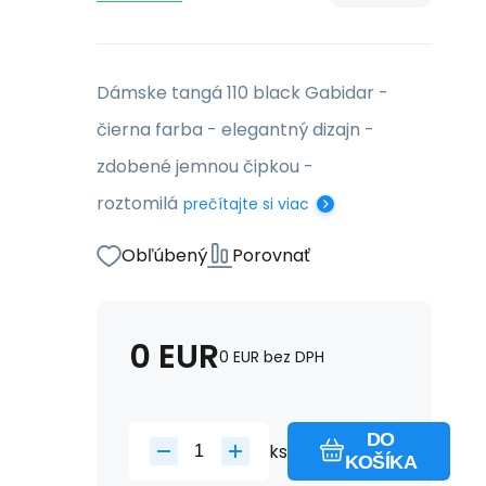
Dámske tangá 110 black Gabidar -
čierna farba - elegantný dizajn -
zdobené jemnou čipkou -
roztomilá
prečítajte si viac
Obľúbený
Porovnať
0
EUR
0
EUR
bez DPH
DO
ks
KOŠÍKA