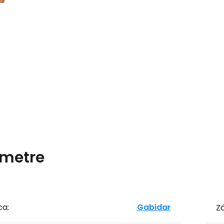
metre
ca:
Gabidar
Zá