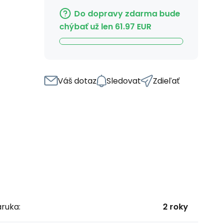
Do dopravy zdarma bude
chýbať už len
61.97
EUR
Váš dotaz
Sledovat
Zdieľať
ruka:
2 roky