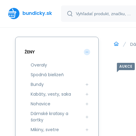
bundicky.sk
Dá
ŽENY
Overaly
AUKCE
Spodná bielizeň
Bundy
Kabáty, vesty, saka
Nohavice
Dámské kraťasy a
šortky
Mikiny, svetre