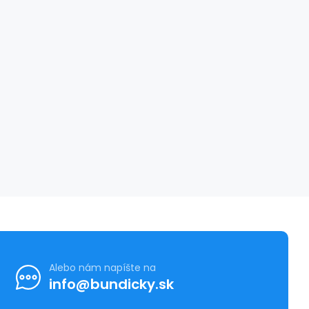
Alebo nám napíšte na
info@bundicky.sk