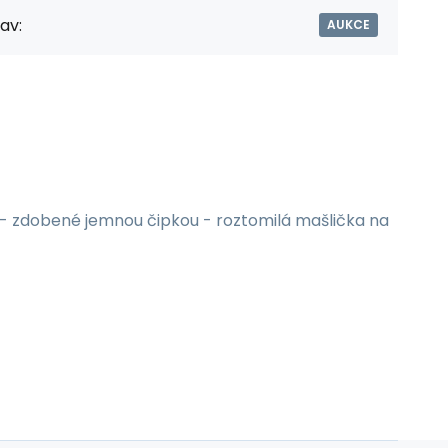
av:
AUKCE
 - zdobené jemnou čipkou - roztomilá mašlička na