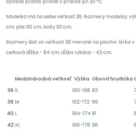
Spôsob prania: pranie v práčke pri 30 °C
Modelka má na sebe veľkosť 36. Rozmery modelky: výš
cm, pás 60 cm, boky 93 cm.
Rozmery šiat vo veľkosti 36 merané na plocho: šírka v
celková dĺžka - 84 cm, dĺžka rukáva - 43 cm.
Medzinárodná veľkosť
Výška
Obvod hrudníka
36
S
160-168
82
38
M
162-172
86
40
L
164-174
91
42
XL
166-178
96