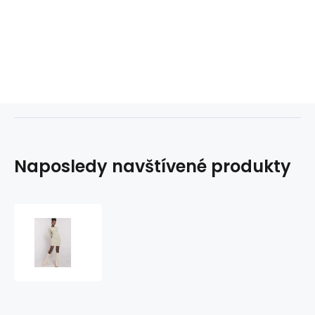
Naposledy navštívené produkty
Dámske
šaty
LK
SK
508687.17P
pistácie
-