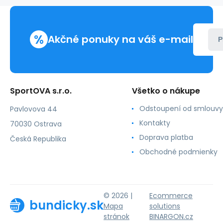
Lakerta
%
Akčné ponuky na váš e-mail
P
SportOVA s.r.o.
Všetko o nákupe
Odstoupení od smlouvy
Pavlovova 44
Kontakty
70030 Ostrava
Doprava platba
Česká Republika
Obchodné podmienky
© 2026 |
Ecommerce
bundicky.sk
Mapa
solutions
stránok
BINARGON.cz