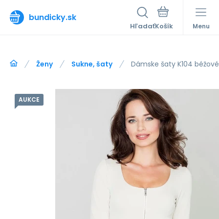
bundicky.sk
Hľadať
Menu
Ženy
Sukne, šaty
Dámske šaty K104 béžové 
AUKCE