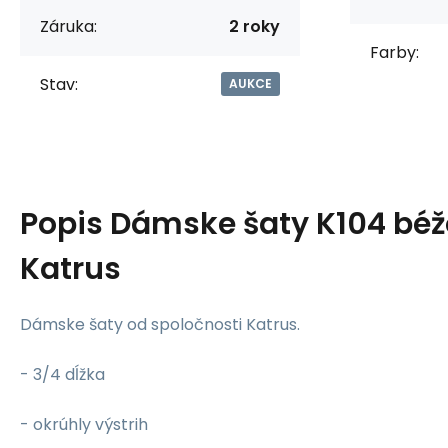
Záruka:
2 roky
Farby:
Stav:
AUKCE
Popis
Dámske šaty K104 béž
Katrus
Dámske šaty od spoločnosti Katrus.
- 3/4 dĺžka
- okrúhly výstrih