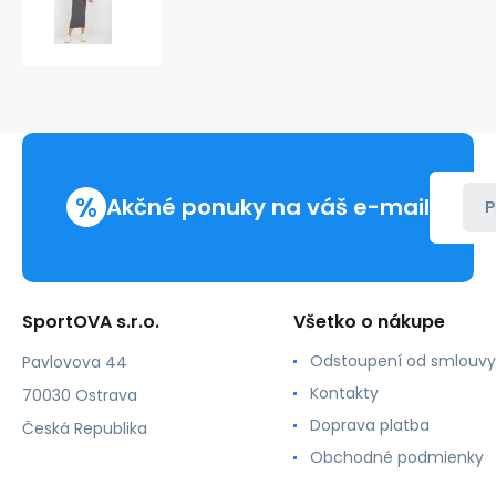
šaty
FA
SK
8297.18P
tmavosivá
-
FPrice
%
Akčné ponuky na váš e-mail
P
SportOVA s.r.o.
Všetko o nákupe
Odstoupení od smlouvy
Pavlovova 44
Kontakty
70030 Ostrava
Doprava platba
Česká Republika
Obchodné podmienky