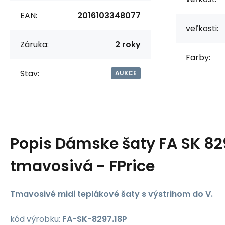
EAN:
2016103348077
veľkosti:
Záruka:
2 roky
Farby:
Stav:
AUKCE
Popis
Dámske šaty FA SK 82
tmavosivá - FPrice
Tmavosivé midi teplákové šaty s výstrihom do V.
kód výrobku:
FA-SK-8297.18P