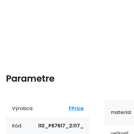
Parametre
Výrobca:
FPrice
material:
Kód:
i10_P67617_2:117_
veľkosť: