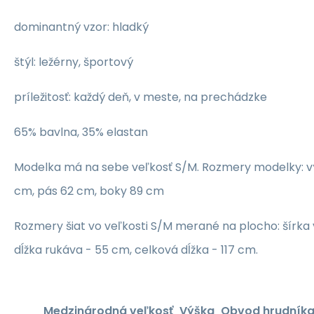
dominantný vzor: hladký
štýl: ležérny, športový
príležitosť: každý deň, v meste, na prechádzke
65% bavlna, 35% elastan
Modelka má na sebe veľkosť S/M. Rozmery modelky: vý
cm, pás 62 cm, boky 89 cm
Rozmery šiat vo veľkosti S/M merané na plocho: šírka
dĺžka rukáva - 55 cm, celková dĺžka - 117 cm.
Medzinárodná veľkosť
Výška
Obvod hrudník