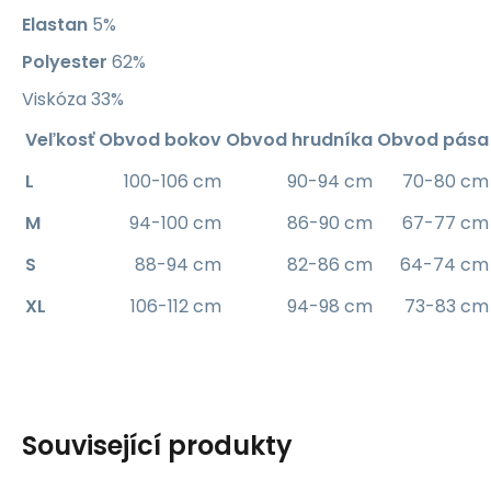
Elastan
5%
Polyester
62%
Viskóza 33%
Veľkosť
Obvod bokov
Obvod hrudníka
Obvod pása
L
100-106 cm
90-94 cm
70-80 cm
M
94-100 cm
86-90 cm
67-77 cm
S
88-94 cm
82-86 cm
64-74 cm
XL
106-112 cm
94-98 cm
73-83 cm
Související produkty