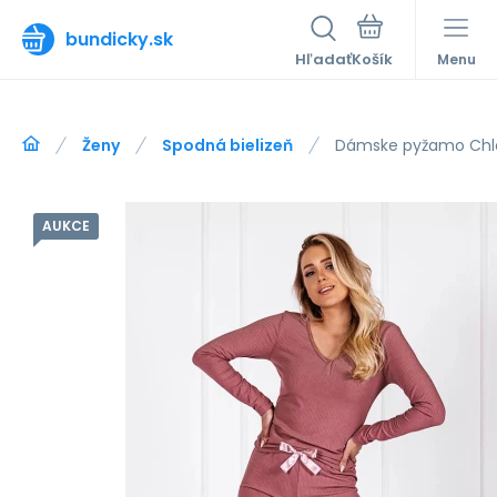
bundicky.sk
Hľadať
Menu
Ženy
Spodná bielizeň
Dámske pyžamo Chlo
AUKCE