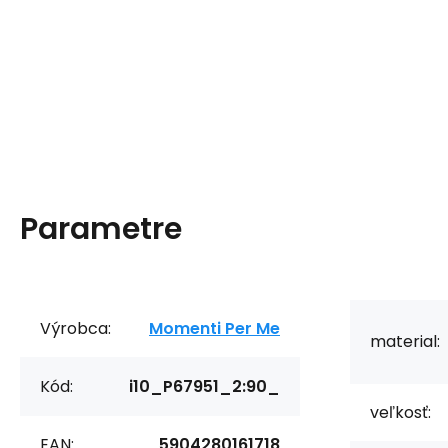
Parametre
Výrobca:
Momenti Per Me
material:
Kód:
i10_P67951_2:90_
veľkosť:
EAN:
5904280161718