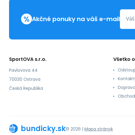
%
Akčné ponuky na váš e-mail
SportOVA s.r.o.
Všetko 
Odstoup
Pavlovova 44
Kontakt
70030 Ostrava
Doprava
Česká Republika
Obchod
bundicky.sk
© 2026 |
Mapa stránok