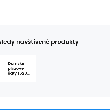
ledy navštívené produkty
Dámske
plážové
šaty 16201-
120-3
modré-
bodka -
Pastunette