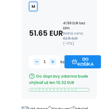
M
41.99
EUR
bez
DPH
51.65
EUR
Bežná cena:
62.15
EUR
(-
17
%)
DO
ks
KOŠÍKA
Do dopravy zdarma bude
chýbať už len
10.32
EUR