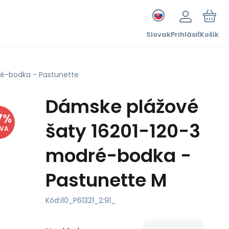
Slovak
Prihlásiť
Košík
ré-bodka - Pastunette
Dámske plážové
7
%
šaty 16201-120-3
AVA
modré-bodka -
Pastunette M
Kód:
i10_P61321_2:91_