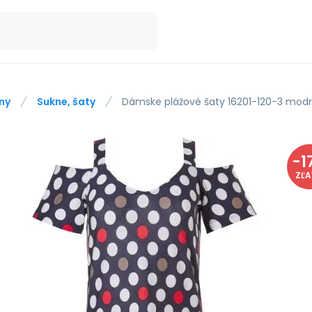
ny
Sukne, šaty
Dámske plážové šaty 16201-120-3 mod
-
1
ZĽ