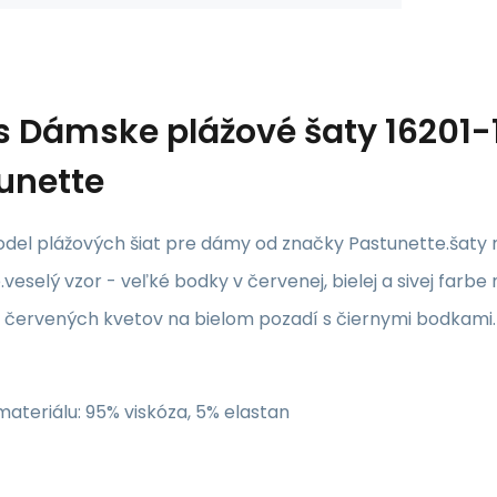
s
Dámske plážové šaty 16201
unette
del plážových šiat pre dámy od značky Pastunette.šaty 
veselý vzor - veľké bodky v červenej, bielej a sivej fa
 červených kvetov na bielom pozadí s čiernymi bodkami.p
materiálu: 95% viskóza, 5% elastan