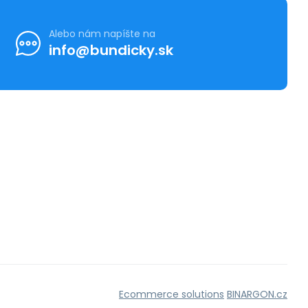
Alebo nám napíšte na
info@bundicky.sk
Ecommerce solutions
BINARGON.cz