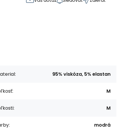
Váš dotaz
Sledovat
Zdieľať
terial:
95% viskóza, 5% elastan
ľkosť:
M
ľkosti:
M
rby:
modrá