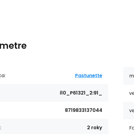
metre
ca:
Pastunette
ma
i10_P61321_2:91_
ve
8719833137044
ve
:
2 roky
Fa