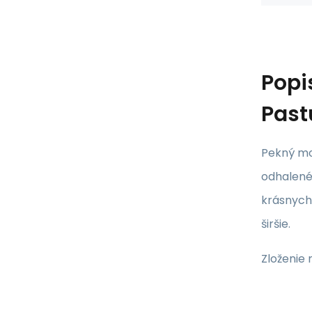
Popi
Past
Pekný mo
odhalené.
krásnych
širšie.
Zloženie 