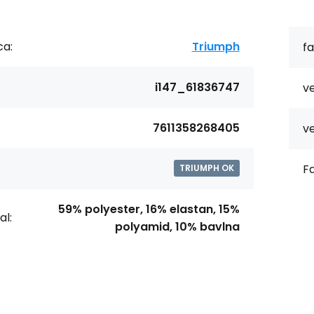
ca:
Triumph
fa
i147_61836747
ve
7611358268405
ve
Fa
TRIUMPH OK
59% polyester, 16% elastan, 15%
al:
polyamid, 10% bavlna