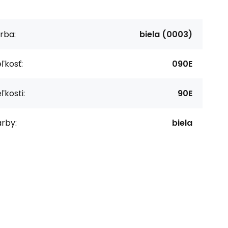
rba:
biela (0003)
ľkosť:
090E
ľkosti:
90E
rby:
biela