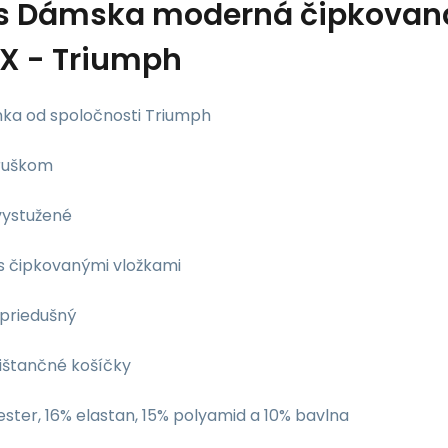
s
Dámska moderná čipkovan
X - Triumph
ka od spoločnosti Triumph
ruškom
vystužené
 s čipkovanými vložkami
 priedušný
dištančné košíčky
ster, 16% elastan, 15% polyamid a 10% bavlna