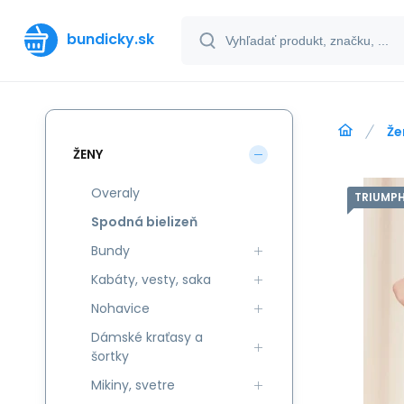
bundicky.sk
Že
ŽENY
Overaly
TRIUMPH
Spodná bielizeň
Bundy
Kabáty, vesty, saka
Nohavice
Dámské kraťasy a
šortky
Mikiny, svetre