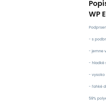
Popi
WP E
Podprsen
- s podb
- jemne 
- hladké
- vysoko
- ľahké 
59% polye