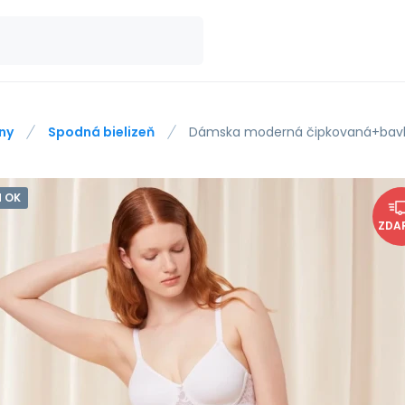
ny
Spodná bielizeň
Dámska moderná čipkovaná+bavl
 OK
ZDA