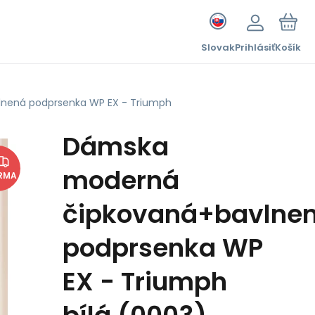
Slovak
Prihlásiť
Košík
nená podprsenka WP EX - Triumph
Dámska
moderná
RMA
čipkovaná+bavlne
podprsenka WP
EX - Triumph