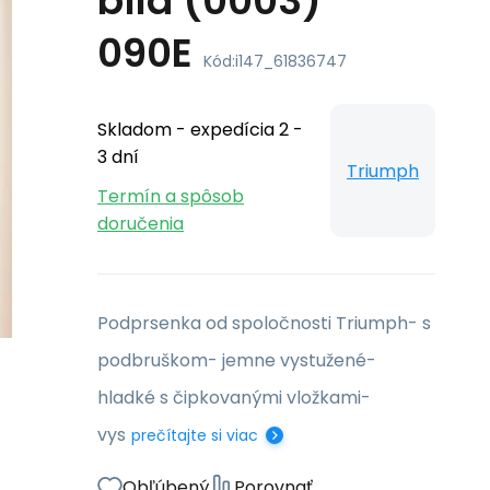
bílá (0003)
090E
Kód:
i147_61836747
Skladom - expedícia 2 -
3 dní
Triumph
Termín a spôsob
doručenia
Podprsenka od spoločnosti Triumph- s
podbruškom- jemne vystužené-
hladké s čipkovanými vložkami-
vys
prečítajte si viac
Obľúbený
Porovnať