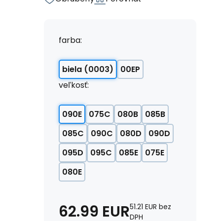
farba:
biela (0003)
00EP
veľkosť:
090E
075C
080B
085B
085C
090C
080D
090D
095D
095C
085E
075E
080E
62.99
EUR
51.21
EUR
bez
DPH