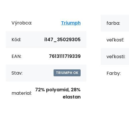
Výrobca:
Triumph
farba:
Kód:
i147_35029305
veľkosť:
EAN:
7613111719339
veľkosti:
Stav:
Farby:
TRIUMPH OK
72% polyamid, 28%
material:
elastan