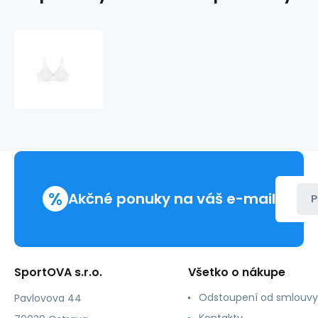
Dámska
minimalizačná
podprsenka
True
Shape
Sensation
W01
-
Triumph
%
Akčné ponuky na váš e-mail
P
SportOVA s.r.o.
Všetko o nákupe
Odstoupení od smlouvy
Pavlovova 44
Kontakty