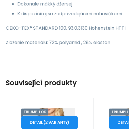
Dokonale mäkký džersej
K dispozícii aj so zodpovedajúcimi nohavičkami
OEKO-TEX® STANDARD 100, 93.0.3130 Hohenstein HTTI
Zloženie materiálu: 72% polyamid , 28% elastan
Související produkty
TRIUMPH OK
TRIUMPH
Kód:
i147_22066940
Kód:
Skladom - expedícia 2 - 3
Skladom 
Triumph
Triumph
54.59
EUR
Dámska podprsenka
Dámsk
od
od
1568
dní
True Shape
Tr
DETAIL
(
2
VARIANTY
)
DETA
Zmenšite si poprsie a
Zmenšite 
Sensation WP -
Sens