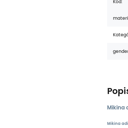
Kód:
materi
Kategó
gender
Popi
Mikina 
Mikina adi