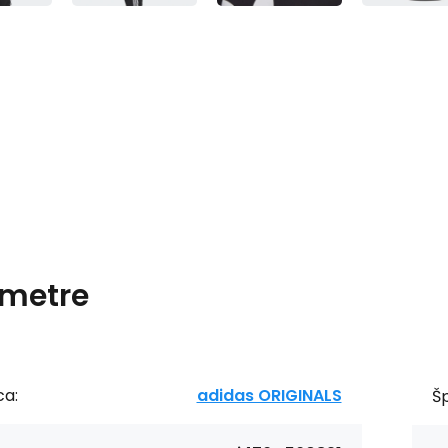
metre
ca:
adidas ORIGINALS
Šp