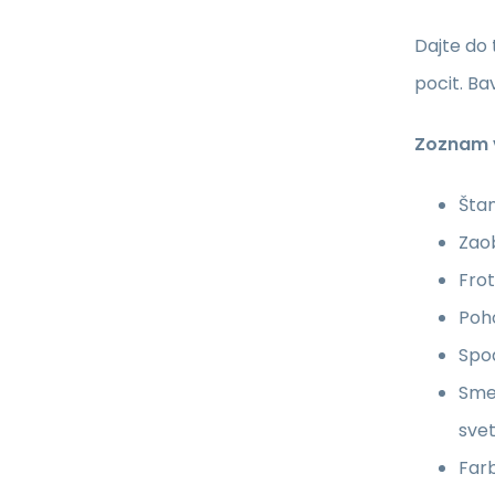
Dajte do 
pocit. Ba
Zoznam v
Štan
Zao
Frot
Poho
Spo
Sme 
sve
Farb