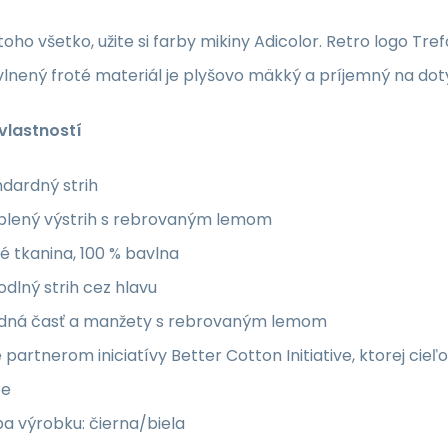
toho všetko, užite si farby mikiny Adicolor. Retro logo Tre
vlnený froté materiál je plyšovo mäkký a príjemný na dotyk
lastností
dardný strih
blený výstrih s rebrovaným lemom
é tkanina, 100 % bavlna
dlný strih cez hlavu
dná časť a manžety s rebrovaným lemom
partnerom iniciatívy Better Cotton Initiative, ktorej cie
te
a výrobku: čierna/biela