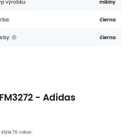
yp výrobku:
mikiny
rba:
čierna
rby:
čierna
 FM3272 - Adidas
2
štýle 70. rokov.