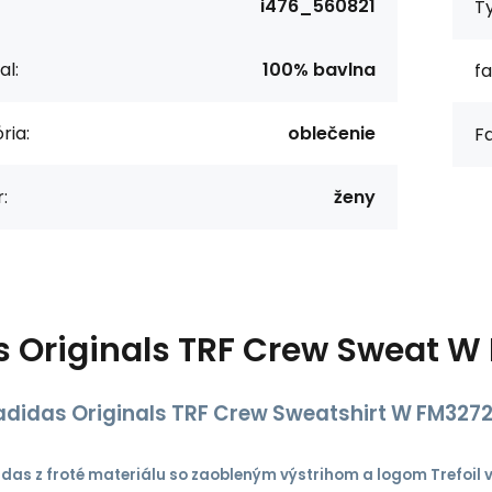
i476_560821
T
al:
100% bavlna
fa
ria:
oblečenie
Fa
:
ženy
s
Originals TRF Crew Sweat W
adidas Originals TRF Crew Sweatshirt W FM327
das z froté materiálu so zaobleným výstrihom a logom Trefoil v 