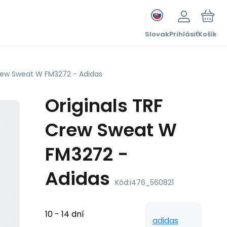
Slovak
Prihlásiť
Košík
Crew Sweat W FM3272 - Adidas
Originals TRF
Crew Sweat W
FM3272 -
Adidas
Kód:
i476_560821
10 - 14 dní
adidas