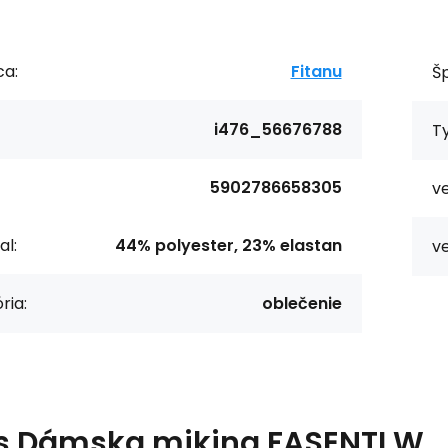
ca:
Fitanu
Šp
i476_56676788
T
5902786658305
ve
al:
44% polyester, 23% elastan
ve
ria:
oblečenie
s
Dámska mikina FASENTI W