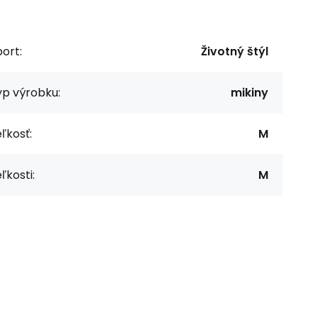
ort:
Životný štýl
yp výrobku:
mikiny
ľkosť:
M
ľkosti:
M