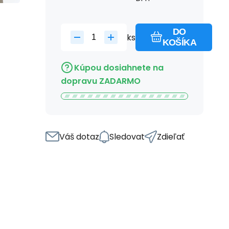
DO
ks
KOŠÍKA
Kúpou dosiahnete na
dopravu ZADARMO
Váš dotaz
Sledovat
Zdieľať