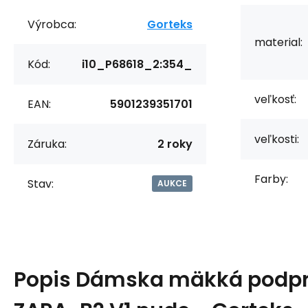
Výrobca:
Gorteks
material:
Kód:
i10_P68618_2:354_
veľkosť:
EAN:
5901239351701
veľkosti:
Záruka:
2 roky
Farby:
Stav:
AUKCE
Popis
Dámska mäkká podp