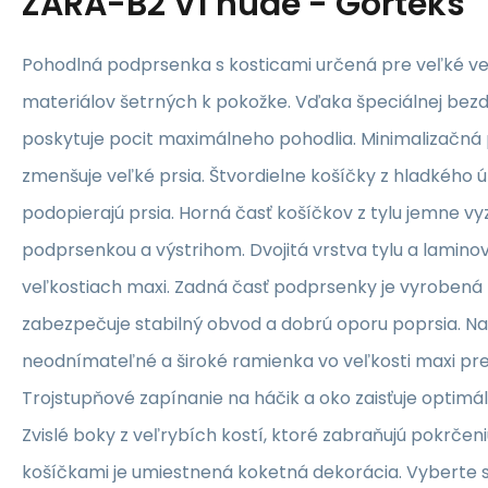
ZARA-B2 V1 nude - Gorteks
Pohodlná podprsenka s kosticami určená pre veľké ve
materiálov šetrných k pokožke. Vďaka špeciálnej bezd
poskytuje pocit maximálneho pohodlia. Minimalizačná
zmenšuje veľké prsia. Štvordielne košíčky z hladkého 
podopierajú prsia. Horná časť košíčkov z tylu jemne 
podprsenkou a výstrihom. Dvojitá vrstva tylu a lamin
veľkostiach maxi. Zadná časť podprsenky je vyrobená z
zabezpečuje stabilný obvod a dobrú oporu poprsia. Na
neodnímateľné a široké ramienka vo veľkosti maxi pre
Trojstupňové zapínanie na háčik a oko zaisťuje optimá
Zvislé boky z veľrybích kostí, ktoré zabraňujú pokrčen
košíčkami je umiestnená koketná dekorácia. Vyberte 