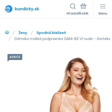
bundicky.sk
Hľadať
Menu
Ženy
Spodná bielizeň
Dámska mäkká podprsenka ZARA-B2 V1 nude - Gorteks
AUKCE