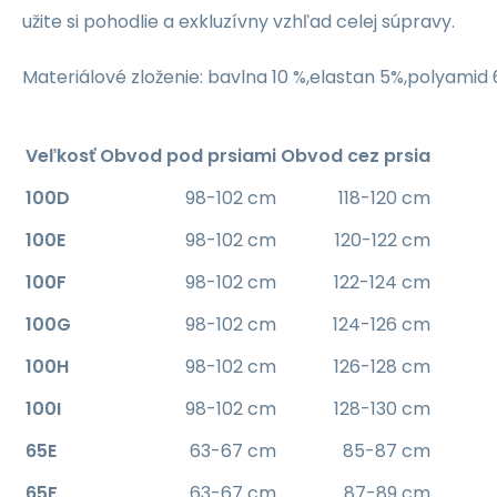
užite si pohodlie a exkluzívny vzhľad celej súpravy.
Materiálové zloženie: bavlna 10 %,elastan 5%,polyamid
Veľkosť
Obvod pod prsiami
Obvod cez prsia
100D
98-102 cm
118-120 cm
100E
98-102 cm
120-122 cm
100F
98-102 cm
122-124 cm
100G
98-102 cm
124-126 cm
100H
98-102 cm
126-128 cm
100I
98-102 cm
128-130 cm
65E
63-67 cm
85-87 cm
65F
63-67 cm
87-89 cm