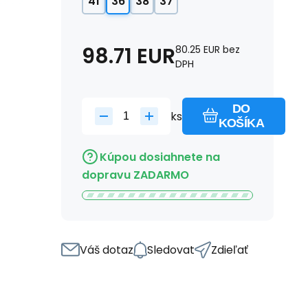
41
36
38
37
98.71
EUR
80.25
EUR
bez
DPH
DO
ks
KOŠÍKA
Kúpou dosiahnete na
dopravu ZADARMO
Váš dotaz
Sledovat
Zdieľať