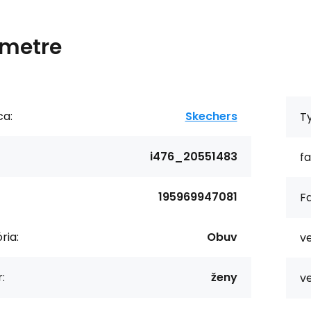
metre
ca:
Skechers
T
i476_20551483
fa
195969947081
Fa
ria:
Obuv
ve
:
ženy
ve