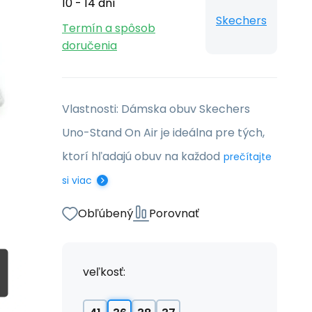
10 - 14 dní
Skechers
Termín a spôsob
doručenia
Vlastnosti: Dámska obuv Skechers
Uno-Stand On Air je ideálna pre tých,
ktorí hľadajú obuv na každod
prečítajte
si viac
Obľúbený
Porovnať
veľkosť: