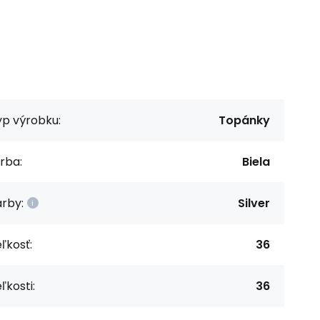
yp výrobku:
Topánky
rba:
Biela
rby:
Silver
ľkosť:
36
ľkosti:
36