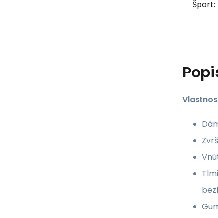
Šport:
Popi
Vlastnost
Dáms
Zvrš
Vnút
Tlmi
bez
Gum