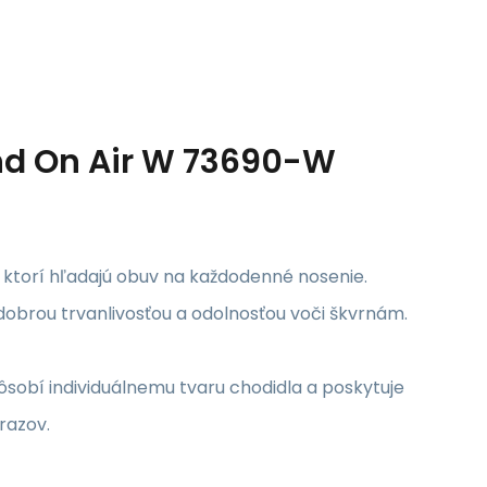
d On Air W 73690-W
 ktorí hľadajú obuv na každodenné nosenie.
dobrou trvanlivosťou a odolnosťou voči škvrnám.
sobí individuálnemu tvaru chodidla a poskytuje
razov.