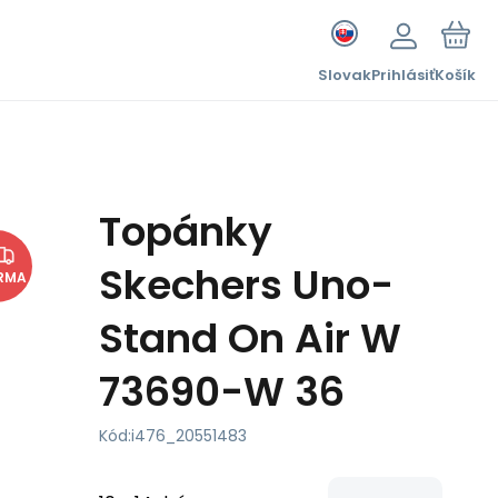
Slovak
Prihlásiť
Košík
Topánky
Skechers Uno-
RMA
Stand On Air W
73690-W 36
Kód:
i476_20551483