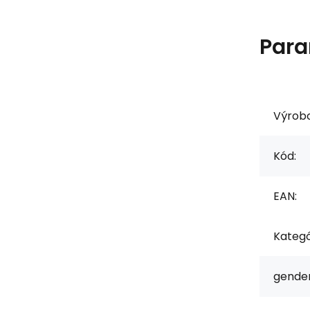
Para
Výrob
Kód:
EAN:
Kategó
gender