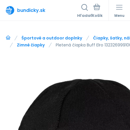
bundicky.sk
Hľadať
Menu
Športové a outdoor doplnky
Čiapky, šatky, ná
Zimné čiapky
Pletená čiapka Buff Elro 1323269991