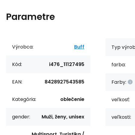
Parametre
Výrobca:
Buff
Typ výrob
Kód:
i476_11127495
farba:
EAN:
8428927543585
Farby:
Kategória:
oblečenie
veľkosť:
gender:
Muži, ženy, unisex
veľkosti:
Multisport, Turistika /