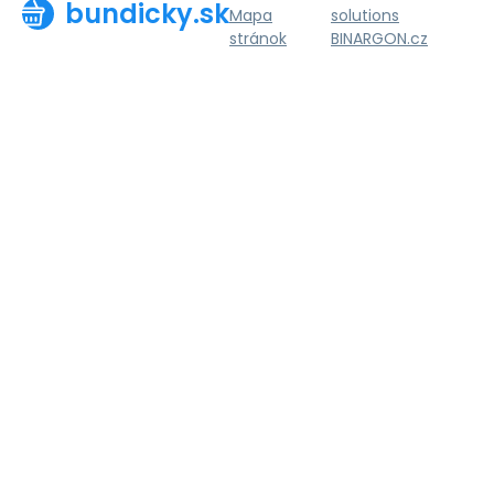
bundicky.sk
Mapa
solutions
stránok
BINARGON.cz