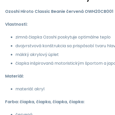
Ozoshi Hiroto Classic Beanie červená OWH20CB001
Vlastnosti:
zimná čiapka Ozoshi poskytuje optimálne teplo
dvojvrstvová konštrukcia sa prispôsobí tvaru hla
mäkký akrylový úplet
čiapka inšpirovaná motoristickým športom a j
Materiál:
materiál: akryl
Farba: čiapka, čiapka, čiapka, čiapka:
červená