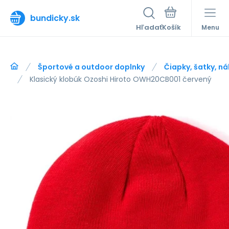
bundicky.sk
Hľadať
Menu
Športové a outdoor doplnky
Čiapky, šatky, ná
Klasický klobúk Ozoshi Hiroto OWH20CB001 červený