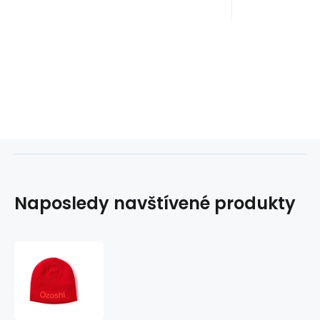
Naposledy navštívené produkty
Klasický
klobúk
Ozoshi
Hiroto