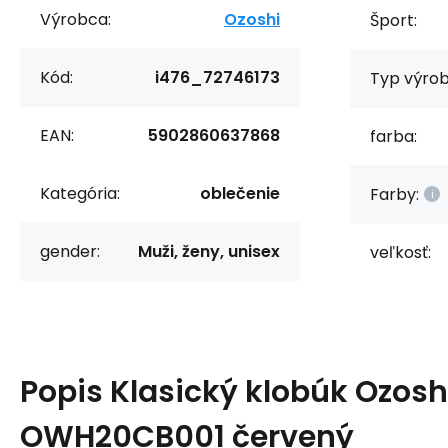
Výrobca:
Ozoshi
Šport:
Kód:
i476_72746173
Typ výrob
EAN:
5902860637868
farba:
Kategória:
oblečenie
Farby:
gender:
Muži, ženy, unisex
veľkosť:
Popis
Klasický klobúk Ozosh
OWH20CB001 červený