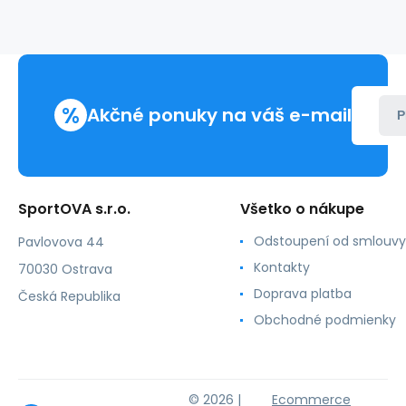
OWH20CB001
červený
%
Akčné ponuky na váš e-mail
P
SportOVA s.r.o.
Všetko o nákupe
Odstoupení od smlouvy
Pavlovova 44
Kontakty
70030 Ostrava
Doprava platba
Česká Republika
Obchodné podmienky
© 2026 |
Ecommerce