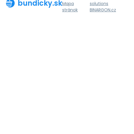
bundicky.sk
Mapa
solutions
stránok
BINARGON.cz