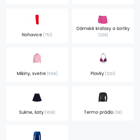
Dámské kraťasy a šortky
Nohavice
751
239
Mikiny, svetre
Plavky
599
1201
Sukne, šaty
Termo prádlo
1618
38