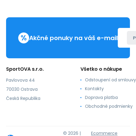
%
Akčné ponuky na váš e-mail
P
SportOVA s.r.o.
Všetko o nákupe
Odstoupení od smlouvy
Pavlovova 44
Kontakty
70030 Ostrava
Doprava platba
Česká Republika
Obchodné podmienky
© 2026 |
Ecommerce