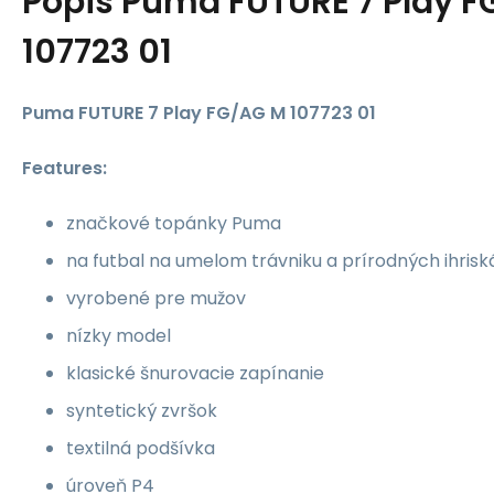
Popis
Puma FUTURE 7 Play 
107723 01
Puma FUTURE 7 Play FG/AG M 107723 01
Features:
značkové topánky Puma
na futbal na umelom trávniku a prírodných ihris
vyrobené pre mužov
nízky model
klasické šnurovacie zapínanie
syntetický zvršok
textilná podšívka
úroveň P4