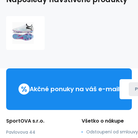
Puma
FUTURE
7
Play
FG/AG
M
107723
01
%
Akčné ponuky na váš e-mail
P
SportOVA s.r.o.
Všetko o nákupe
Odstoupení od smlouvy
Pavlovova 44