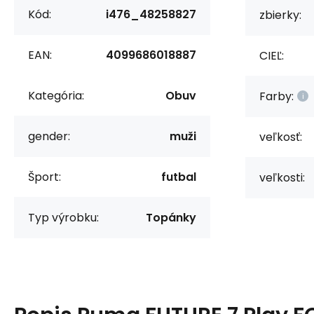
Kód:
i476_48258827
zbierky:
EAN:
4099686018887
CIEĽ:
Kategória:
Obuv
Farby:
gender:
muži
veľkosť:
Šport:
futbal
veľkosti:
Typ výrobku:
Topánky