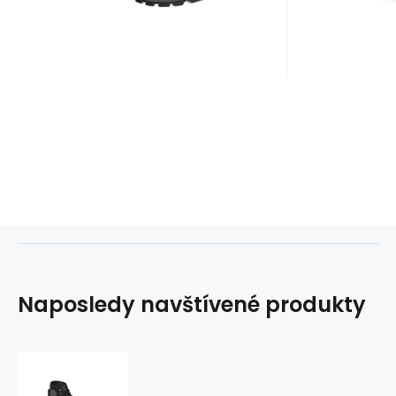
systémom
Naposledy navštívené produkty
Palladium