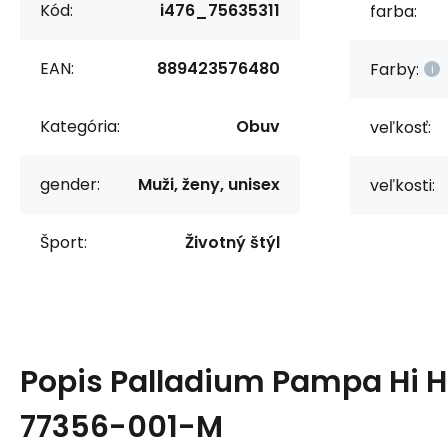
Kód:
i476_75635311
farba:
EAN:
889423576480
Farby:
Kategória:
Obuv
veľkosť:
gender:
Muži, ženy, unisex
veľkosti:
Šport:
Životný štýl
Popis
Palladium Pampa Hi H
77356-001-M