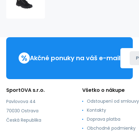
Pampa
Hi
HTG
Supply
U
77356-
001-
M
%
Akčné ponuky na váš e-mail
P
SportOVA s.r.o.
Všetko o nákupe
Odstoupení od smlouvy
Pavlovova 44
Kontakty
70030 Ostrava
Doprava platba
Česká Republika
Obchodné podmienky