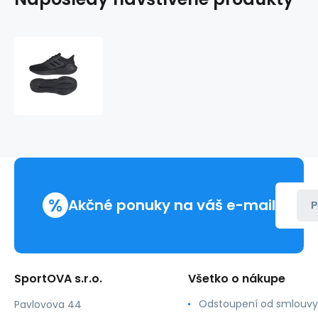
Bežecká
obuv
adidas
Ultrabounce
M
HP5797
%
Akčné ponuky na váš e-mail
P
SportOVA s.r.o.
Všetko o nákupe
Odstoupení od smlouvy
Pavlovova 44