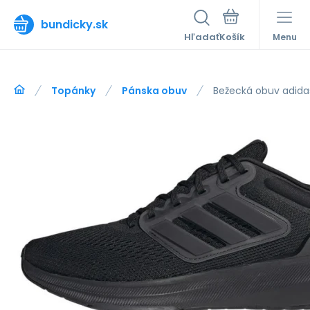
bundicky.sk
Hľadať
Menu
Topánky
Pánska obuv
Bežecká obuv adida