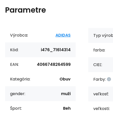
Parametre
Výrobca:
ADIDAS
Typ výrob
Kód:
i476_71614314
farba:
EAN:
4066748264599
CIEĽ:
Kategória:
Obuv
Farby:
gender:
muži
veľkosť:
Šport:
Beh
veľkosti: