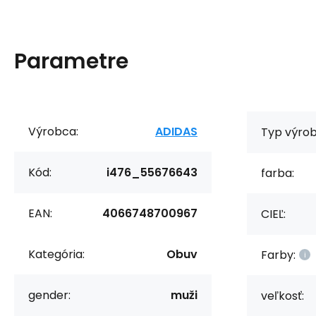
Parametre
Výrobca:
ADIDAS
Typ výrob
Kód:
i476_55676643
farba:
EAN:
4066748700967
CIEĽ:
Kategória:
Obuv
Farby:
gender:
muži
veľkosť: