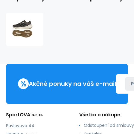
Bežecká
obuv
adidas
Runfalcon
3.0
TR
M
HP7569
%
Akčné ponuky na váš e-mail
P
SportOVA s.r.o.
Všetko o nákupe
Odstoupení od smlouvy
Pavlovova 44
Kontakty