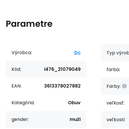
Parametre
Výrobca:
Dc
Typ výrob
Kód:
i476_21079049
farba:
EAN:
3613378027882
Farby:
Kategória:
Obuv
veľkosť:
gender:
muži
veľkosti: