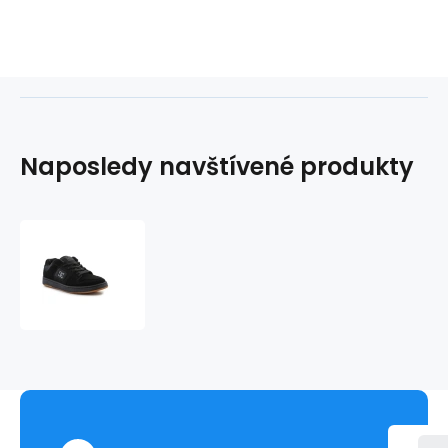
Naposledy navštívené produkty
DC
Topánky
Manteca
4
M
ADYS100765-
KKG