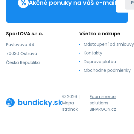
%
Akčné ponuky na váš e-mail
P
SportOVA s.r.o.
Všetko o nákupe
Odstoupení od smlouvy
Pavlovova 44
Kontakty
70030 Ostrava
Doprava platba
Česká Republika
Obchodné podmienky
© 2026 |
Ecommerce
bundicky.sk
Mapa
solutions
stránok
BINARGON.cz