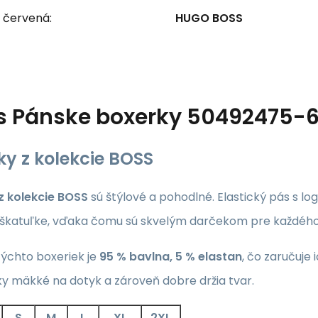
 červená:
HUGO BOSS
s
Pánske boxerky 50492475-
ky z kolekcie BOSS
z kolekcie BOSS
sú štýlové a pohodlné. Elastický pás s 
 škatuľke, vďaka čomu sú skvelým darčekom pre každéh
týchto boxeriek je
95 % bavlna, 5 % elastan
, čo zaručuje
ky mäkké na dotyk a zároveň dobre držia tvar.
S
M
L
XL
2XL