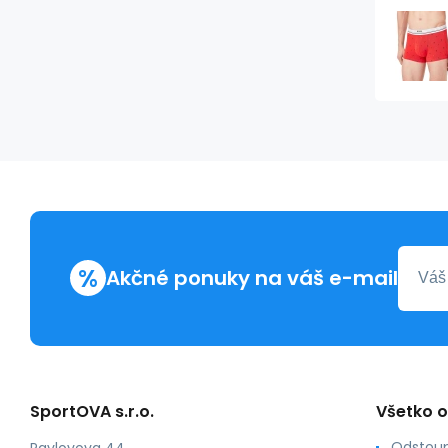
%
Akčné ponuky na váš e-mail
SportOVA s.r.o.
Všetko 
Odstoup
Pavlovova 44