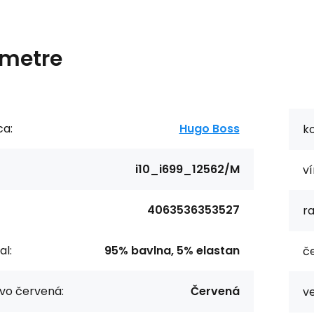
metre
ca:
Hugo Boss
ko
i10_i699_12562/M
ví
4063536353527
r
al:
95% bavlna, 5% elastan
č
vo červená:
Červená
ve