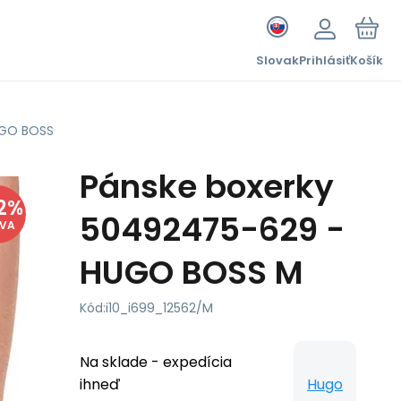
Slovak
Prihlásiť
Košík
UGO BOSS
Pánske boxerky
2
%
50492475-629 -
AVA
HUGO BOSS M
Kód:
i10_i699_12562/M
Na sklade - expedícia
ihneď
Hugo