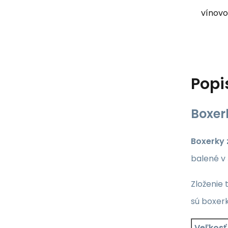
vínovo
Popi
Boxer
Boxerky 
balené v
Zloženie 
sú boxer
Veľkosť