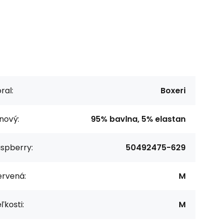
ral:
Boxeri
nový:
95% bavlna, 5% elastan
aspberry:
50492475-629
ervená:
M
ľkosti:
M