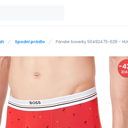
ži
Spodní prádlo
Pánske boxerky 50492475-629 - H
-
4
ZĽ