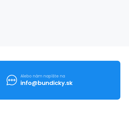
Alebo nám napíšte na
info@bundicky.sk