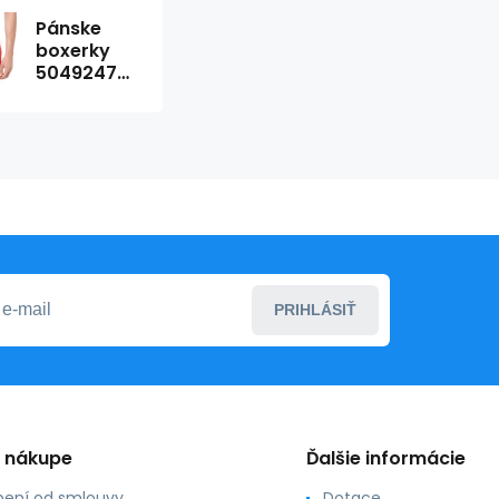
Pánske
boxerky
50492475-
629 -
HUGO
BOSS
PRIHLÁSIŤ
o nákupe
Ďalšie informácie
ení od smlouvy
Dotace