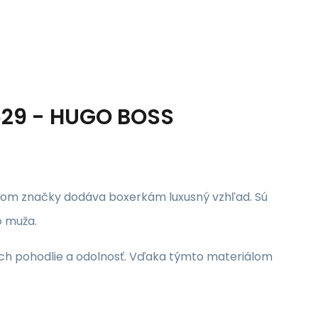
629 - HUGO BOSS
logom značky dodáva boxerkám luxusný vzhľad. Sú
o muža.
 ich pohodlie a odolnosť. Vďaka týmto materiálom