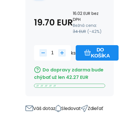
16.02
EUR
bez
19.70
EUR
DPH
Bežná cena:
34
EUR
(-
42
%)
DO
ks
KOŠÍKA
Do dopravy zdarma bude
chýbať už len
42.27
EUR
Váš dotaz
Sledovat
Zdieľať