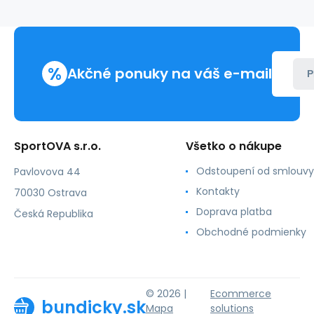
FG
M
IG7762
%
Akčné ponuky na váš e-mail
P
SportOVA s.r.o.
Všetko o nákupe
Odstoupení od smlouvy
Pavlovova 44
Kontakty
70030 Ostrava
Doprava platba
Česká Republika
Obchodné podmienky
© 2026 |
Ecommerce
bundicky.sk
Mapa
solutions