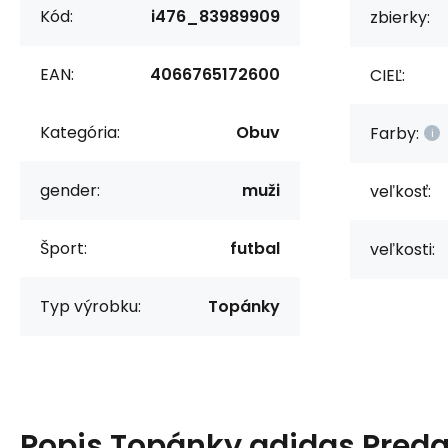
Kód:
i476_83989909
zbierky:
EAN:
4066765172600
CIEĽ:
Kategória:
Obuv
Farby:
gender:
muži
veľkosť:
Šport:
futbal
veľkosti:
Typ výrobku:
Topánky
Popis
Topánky adidas Preda