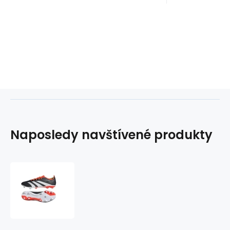
Naposledy navštívené produkty
Topánky
adidas
Predator
League
L