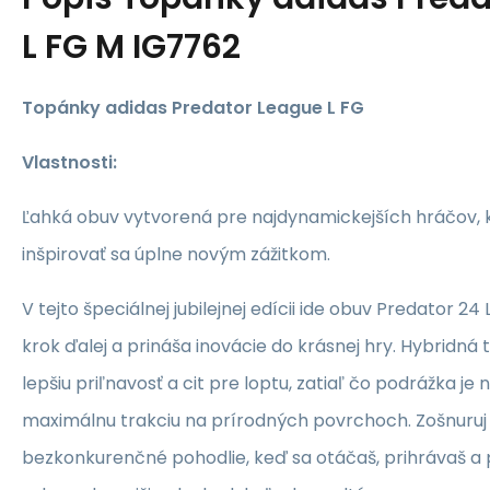
L FG M IG7762
Topánky adidas Predator League L FG
Vlastnosti:
Ľahká obuv vytvorená pre najdynamickejších hráčov,
inšpirovať sa úplne novým zážitkom.
V tejto špeciálnej jubilejnej edícii ide obuv Predator 2
krok ďalej a prináša inovácie do krásnej hry. Hybridná
lepšiu priľnavosť a cit pre loptu, zatiaľ čo podrážka je
maximálnu trakciu na prírodných povrchoch. Zošnuruj s
bezkonkurenčné pohodlie, keď sa otáčaš, prihrávaš a