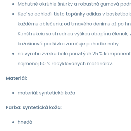
Mohutné okrúhle šnúrky a robustná gumová podrá
Keď sa ochladí, tieto topánky adidas v basketbal
každému oblečeniu: od tmavého denimu až po hr
Konštrukcia so strednou výškou obopína členok, za
kožušinová podšívka zaručuje pohodlie nohy.
na výrobu zvršku bolo použitých 25 % komponent
najmenej 50 % recyklovaných materiálov.
Materiál:
materiál: syntetická koža
Farba: syntetická koža:
hnedá