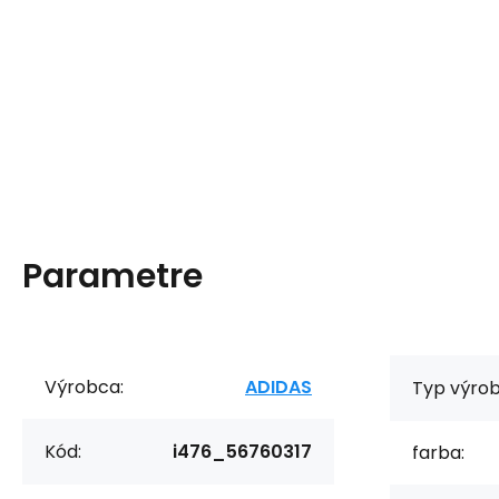
Parametre
Výrobca:
ADIDAS
Typ výrob
Kód:
i476_56760317
farba: