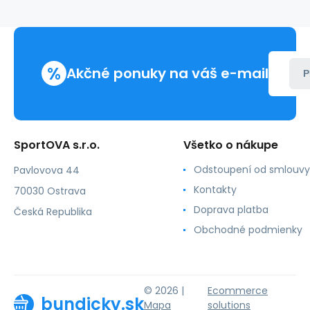
Wtr
M
IF2636
obuv
%
Akčné ponuky na váš e-mail
P
SportOVA s.r.o.
Všetko o nákupe
Odstoupení od smlouvy
Pavlovova 44
Kontakty
70030 Ostrava
Doprava platba
Česká Republika
Obchodné podmienky
© 2026 |
Ecommerce
bundicky.sk
Mapa
solutions