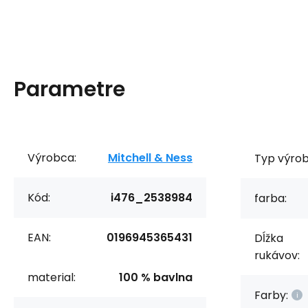
Parametre
Výrobca:
Mitchell & Ness
Typ výrob
Kód:
i476_2538984
farba:
EAN:
0196945365431
Dĺžka
rukávov:
material:
100 % bavlna
Farby: