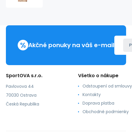
NCAA
University
of
North
Carolina
Veľké
logo
%
M
Akčné ponuky na váš e-mail
P
BMTRINTL1272-
UNCNAVY
Tričko
SportOVA s.r.o.
Všetko o nákupe
Odstoupení od smlouvy
Pavlovova 44
Kontakty
70030 Ostrava
Doprava platba
Česká Republika
Obchodné podmienky