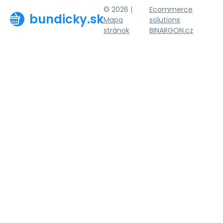
© 2026 |
Ecommerce
bundicky.sk
Mapa
solutions
stránok
BINARGON.cz