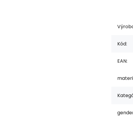
Výrob
Kód:
EAN:
materi
Kategó
gender