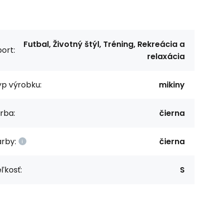
Futbal, Životný štýl, Tréning, Rekreácia a
ort:
relaxácia
yp výrobku:
mikiny
rba:
čierna
rby:
čierna
ľkosť:
S