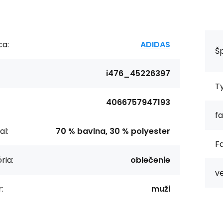
ca:
ADIDAS
Šp
i476_45226397
T
4066757947193
fa
al:
70 % bavlna, 30 % polyester
Fa
ria:
oblečenie
ve
:
muži