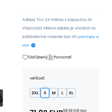
Adidas Tiro 24 mikina s kapucňou M
Vlastnosti: Mikina adidas je vhodná na
každodenné nosenie bez oh
prečítajte si
viac
Obľúbený
Porovnať
veľkosť:
2XL
S
M
L
XL
58.39
EUR
bez