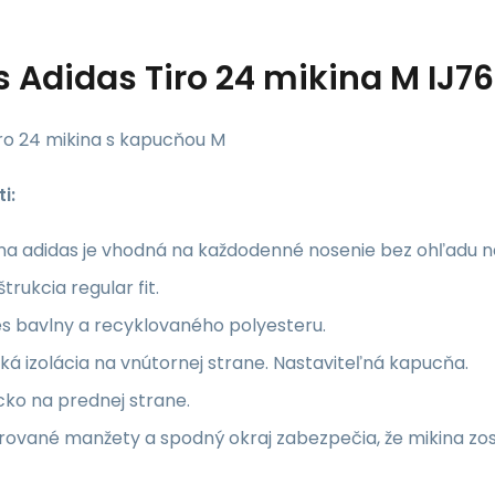
s
Adidas Tiro 24 mikina M IJ7
iro 24 mikina s kapucňou M
i:
ina adidas je vhodná na každodenné nosenie bez ohľadu n
trukcia regular fit.
s bavlny a recyklovaného polyesteru.
á izolácia na vnútornej strane. Nastaviteľná kapucňa.
ko na prednej strane.
rované manžety a spodný okraj zabezpečia, že mikina zo