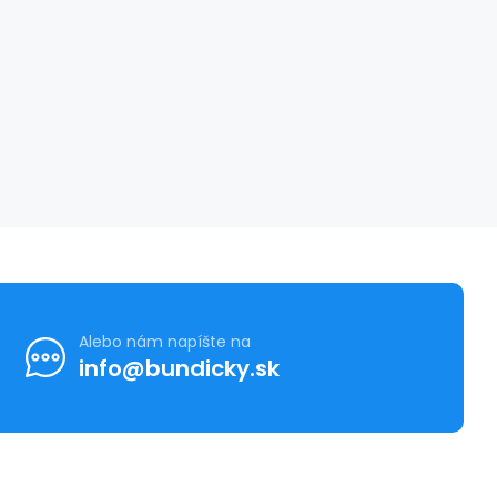
Alebo nám napíšte na
info@bundicky.sk