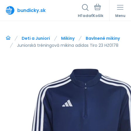
bundicky.sk
Hľadať
Menu
Deti a Juniori
Mikiny
Bavlnené mikiny
Juniorská tréningová mikina adidas Tiro 23 HZ0178