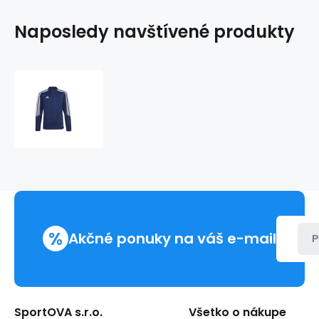
Naposledy navštívené produkty
Juniorská
tréningová
mikina
adidas
Tiro
23
HZ0178
%
Akčné ponuky na váš e-mail
P
SportOVA s.r.o.
Všetko o nákupe