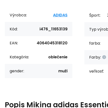
Výrobca:
ADIDAS
Šport:
Kód:
i476_11653139
Typ výrob
EAN:
4064045318120
farba:
Kategória:
oblečenie
Farby:
gender:
muži
veľkosť:
Popis
Mikina adidas Essenti