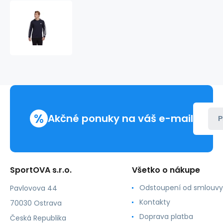
Mikina
adidas
Essentials
M
GK9079
%
Akčné ponuky na váš e-mail
P
SportOVA s.r.o.
Všetko o nákupe
Odstoupení od smlouvy
Pavlovova 44
Kontakty
70030 Ostrava
Doprava platba
Česká Republika