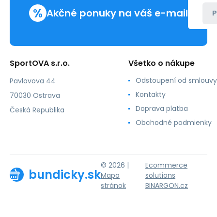
%
Akčné ponuky na váš e-mail
P
SportOVA s.r.o.
Všetko o nákupe
Odstoupení od smlouvy
Pavlovova 44
Kontakty
70030 Ostrava
Doprava platba
Česká Republika
Obchodné podmienky
© 2026 |
Ecommerce
bundicky.sk
Mapa
solutions
stránok
BINARGON.cz