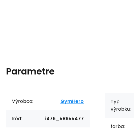
Parametre
Výrobca:
GymHero
Typ
výrobku:
Kód:
i476_58655477
farba: