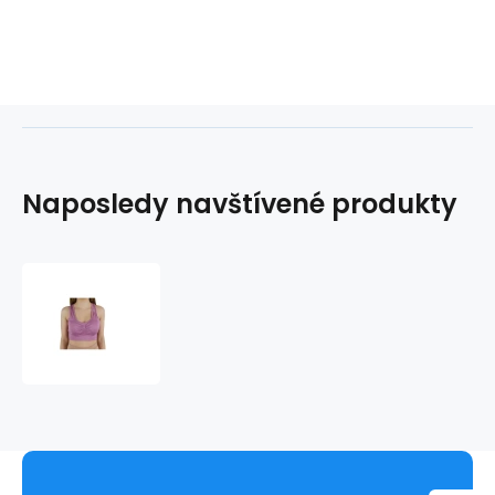
Naposledy navštívené produkty
Podprsenka
do
posilňovneHero
Miami
Cute
Bra
W
BASIC-
MAUVE