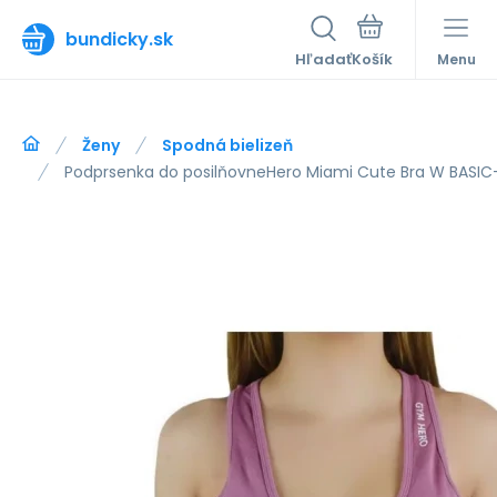
bundicky.sk
Hľadať
Menu
Ženy
Spodná bielizeň
Podprsenka do posilňovneHero Miami Cute Bra W BASI