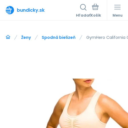
bundicky.sk
Hľadať
Menu
Ženy
Spodná bielizeň
GymHero California