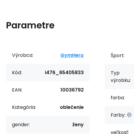
Parametre
Výrobca:
GymHero
Šport:
Kód:
i476_65405833
Typ
výrobku:
EAN:
10036792
farba:
Kategória:
oblečenie
Farby:
gender:
ženy
veľkosť: