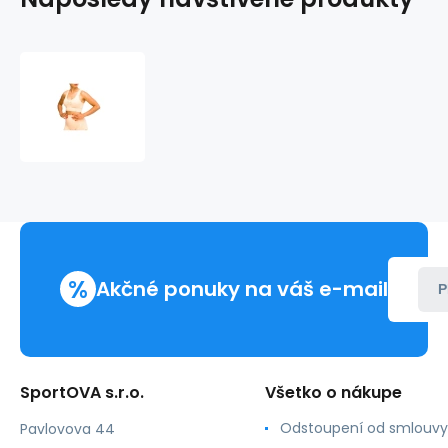
GymHero
California
Cute
Bra
W
BRA-
PEACH
%
Akčné ponuky na váš e-mail
P
SportOVA s.r.o.
Všetko o nákupe
Odstoupení od smlouvy
Pavlovova 44